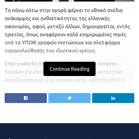
Τα πάνω κάτω στην αγορά φέρνει το εθνικό σχέδιο
ανάκαμψης και ανθεκτικότητας της ελληνικής
οικονομίας, αφού, μεταξύ άλλων, δημιουργείται, εντός
τριετίας, όπως αναφέρουν καλά ενημερωμένες πηγές
από το ΥΠΟΙΚ γραφείο πιστώσεων και πλατφόρμα
παρακολούθησης του ιδιωτικού χρέους.
Στην ουσία θα πρόκειται για έναν τύπου «κόφτη»
Continue Reading
δανείων για επιχειρήσεις που τείνουν να καταστούν
υπερδανεισμένες. Στο πλαίσιο αυτό, ορίζεται ρητά η
δημιουργία ενός Γραφείου Πιστώσεων προκειμένου να
αντιμετωπιστεί η υπάρχουσα ασύμμετρη πληροφόρηση
και να ενισχυθεί η πρόσβαση στις πιστώσεις.
Προκειμένου να διασφαλιστεί η λήψη τεκμηριωμένων
αποφάσεων σχετικά με την πρόσβαση σε πιστώσεις, ο
Άξονας προβλέπει τη δημιουργία ενός Παρατηρητηρίου
Πιστωτικής Επέκτασης και με σκοπό την αποτροπή