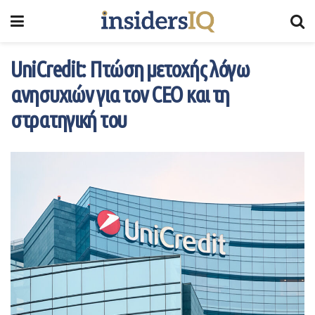
UniCredit: Πτώση μετοχής λόγω
ανησυχιών για τον CEO και τη
στρατηγική του