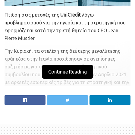
Πτώση στις μετοχές της
UniCredit
λόγω
προβληματισμού για την ηγεσία και τη στρατηγική που
εφαρμόζεται κατά την τριετή θητεία του CEO Jean
Pierre Mustier.
Την Κυριακή, τα στελέχη της δεύτερης μεγαλύτερης
τράπεζας στην Ιταλία προχώρησαν σε ανεπίσημες
συζητήσεις για την ανανέωση του διοικητικού
Continue Reading
συμβουλίου που θα πραγματοποιηθεί τον Απρίλιο 2021,
με αρκετές εσωτερικές τριβές για τη στρατηγική και την
παραμονή ή όχι του Mustier.
Τελευταίο επίμαχο σημείο έχει αποτελέσει η προσπάθεια
της κυβέρνησης να βρει αγοραστή για την
Monte dei
Paschi
, καθώς η UniCredit έχει θεωρηθεί ως ο ιδανικός
συνέταιρος λόγω του δυνατού οικονομικού
ισολογισμού της.