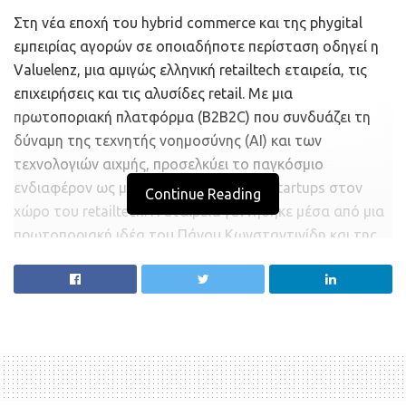
Στη νέα εποχή του hybrid commerce και της phygital
εμπειρίας αγορών σε οποιαδήποτε περίσταση οδηγεί η
Valuelenz, μια αμιγώς ελληνική retailtech εταιρεία, τις
επιχειρήσεις και τις αλυσίδες retail. Με μια
πρωτοποριακή πλατφόρμα (B2B2C) που συνδυάζει τη
δύναμη της τεχνητής νοημοσύνης (AI) και των
τεχνολογιών αιχμής, προσελκύει το παγκόσμιο
ενδιαφέρον ως μία από τις κορυφαίες startups στον
Continue Reading
χώρο του retailtech. Η εταιρεία γεννήθηκε μέσα από μια
πρωτοποριακή ιδέα του Πάνου Κωνσταντινίδη και της
Τζένης Ταντίδου το 2016 και μετεξελίχθηκε στις αρχές
του 2018 σε μία από τις πλέον καινοτόμες του retailtech,
ενσωματώνοντας τεχνογνωσία από τους τομείς του
Customer Value Optimization (CVO) και του Omni-
Context Shopping.
Δεδομένου ότι η πανδημία του κορωνοϊού έδρασε