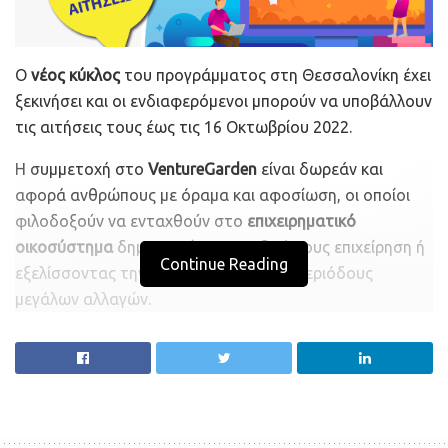
Ο
νέος κύκλος
του προγράμματος στη Θεσσαλονίκη έχει
ξεκινήσει και οι ενδιαφερόμενοι μπορούν να υποβάλλουν
τις αιτήσεις τους έως τις 16 Οκτωβρίου 2022.
Η συμμετοχή στο
VentureGarden
είναι δωρεάν και
αφορά ανθρώπους με όραμα και αφοσίωση, οι οποίοι
φιλοδοξούν να ενταχθούν στο
επιχειρηματικό
οικοσύστημα
δημιουργώντας τη δική τους επιχείρηση ή
Continue Reading
εξελίσσοντας την ήδη υπάρχουσα, σε περιόδους
μεγάλων αλλαγών.
Ο αριθμός των θέσεων είναι περιορισμένος και θα
ακολουθήσει διαδικασία αξιολόγησης για την επιλογή
των υποψηφίων. Όσοι επιλεγούν θα έχουν την ευκαιρία
να παρακολουθήσουν εντατικά
εργαστήρια
επιχειρηματικότητας
, να λάβουν
mentoring
, και να