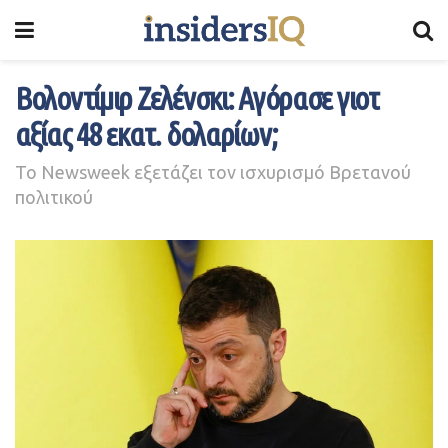
Βολοντίμιρ Ζελένσκι: Αγόρασε γιοτ
αξίας 48 εκατ. δολαρίων;
Το Newsweek εξετάζει τον ισχυρισμό Βρετανού
πολιτικού