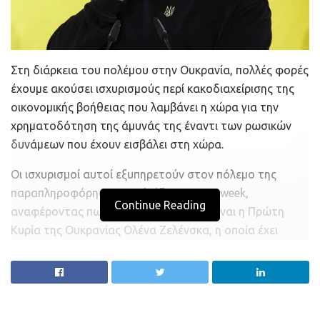
Στη διάρκεια του πολέμου στην Ουκρανία, πολλές φορές
έχουμε ακούσει ισχυρισμούς περί κακοδιαχείρισης της
οικονομικής βοήθειας που λαμβάνει η χώρα για την
χρηματοδότηση της άμυνάς της έναντι των ρωσικών
δυνάμεων που έχουν εισβάλει στη χώρα.
Οι ισχυρισμοί αυτοί εξυπηρετούν στον πόλεμο της
παραπληροφόρησης, σχολιάζει το Newsweek,
Continue Reading
αναφέροντας πως το πιο συχνό θύμα είναι η Πρώτη
Κυρία της Ουκρανίας Ολένα Ζελένσκα, η οποία έχει
κατηγορηθεί ψευδώς ότι έβαλε χέρι στα χρήματα των
φορολογούμενων της χώρας σε ένα ξεφάντωμα
δαπανών στο Παρίσι. Κατηγορήθηκε επίσης ότι
κατέβαλε 1,1 εκατ. δολάρια στον οίκο Cartier στη Νέα