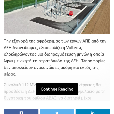
Την εξαγορά της αφρόκρεμας των έργων ΑΠΕ από την
ΔΕΗ Ανανεώσιμες, εξασφαλίζει η Volterra,
ολοκληρώνοντας μια διαπραγμάτευση μηνών η οποία
λήγει με νικητή το στρατόπεδο της ΔΕΗ. Πληροφορίες
δεν αποκλείουν ανακοινώσεις ακόμη και εντός της
μέρας.
Συνολικά 112 MW αιολικής και ηλιακής ενέργειας θα
Continue Reading
προσθέσει η ΔΕΗΑΝ στο δικό της χαρτοφυλάκιο με τη
θυγατρική του ομίλου AΒΑΞ, να διατηρεί μέχρι
νεωτέρας τουλάχιστον, τον τομέα της προμήθειας
ηλεκτρικής ενέργειας.