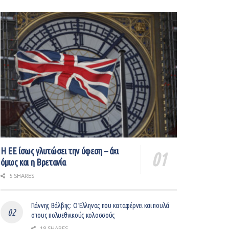
Η ΕΕ ίσως γλυτώσει την ύφεση – όχι
όμως και η Βρετανία
5 SHARES
Γιάννης Βάλβης: O Έλληνας που καταφέρνει και πουλά
στους πολυεθνικούς κολοσσούς
18 SHARES