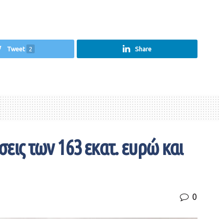
Tweet
2
Share
σεις των 163 εκατ. ευρώ και
0