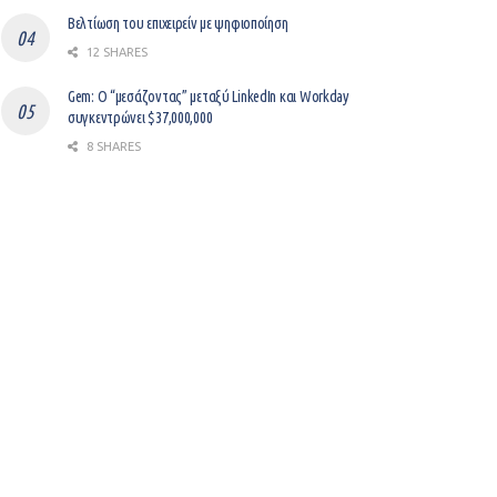
Βελτίωση του επιχειρείν με ψηφιοποίηση
12 SHARES
Gem: Ο “μεσάζοντας” μεταξύ LinkedIn και Workday
συγκεντρώνει $37,000,000
8 SHARES