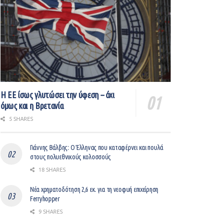
Η ΕΕ ίσως γλυτώσει την ύφεση – όχι
όμως και η Βρετανία
5 SHARES
Γιάννης Βάλβης: O Έλληνας που καταφέρνει και πουλά
στους πολυεθνικούς κολοσσούς
18 SHARES
Νέα χρηματοδότηση 2,6 εκ. για τη νεοφυή επιχείρηση
Ferryhopper
9 SHARES