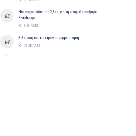
Νέα χρηματοδότηση 2,6 εκ. για τη νεοφυή επιχείρηση
Ferryhopper
9 SHARES
Βελτίωση του επιχειρείν με ψηφιοποίηση
12 SHARES
Gem: Ο “μεσάζοντας” μεταξύ LinkedIn και Workday
συγκεντρώνει $37,000,000
8 SHARES