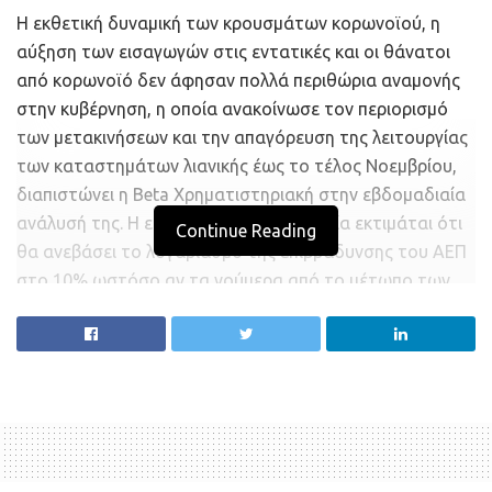
Η εκθετική δυναμική των κρουσμάτων κορωνοϊού, η
αύξηση των εισαγωγών στις εντατικές και οι θάνατοι
από κορωνοϊό δεν άφησαν πολλά περιθώρια αναμονής
στην κυβέρνηση, η οποία ανακοίνωσε τον περιορισμό
των μετακινήσεων και την απαγόρευση της λειτουργίας
των καταστημάτων λιανικής έως το τέλος Νοεμβρίου,
διαπιστώνει η Beta Χρηματιστηριακή στην εβδομαδιαία
ανάλυσή της. Η επίπτωση στην οικονομία εκτιμάται ότι
Continue Reading
θα ανεβάσει το λογαριασμό της επιβράδυνσης του ΑΕΠ
στο 10% ωστόσο αν τα νούμερα από το μέτωπο των
κρουσμάτων δείξουν βελτίωση στο τέλος Νοεμβρίου,
θα έχει σωθεί ο Δεκέμβριος, ο οποίος για πολλούς
κλάδους της λιανικής αποτελεί περίπου το 1/3 των
ετήσιων πωλήσεων, τονίζουν οι αναλυτές της
χρηματιστηριακής.
Η χρονική περίοδος του lockdown που ξεκινάει