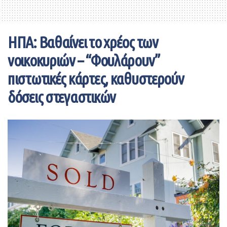
AMTD Digital έχει μία περίπλοκη οργάνωση η οποία
οδηγεί σε ένα μόλις όνομα:
Calvin Choi
.
ΗΠΑ: Βαθαίνει το χρέος των
νοικοκυριών – “Φουλάρουν”
πιστωτικές κάρτες, καθυστερούν
δόσεις στεγαστικών