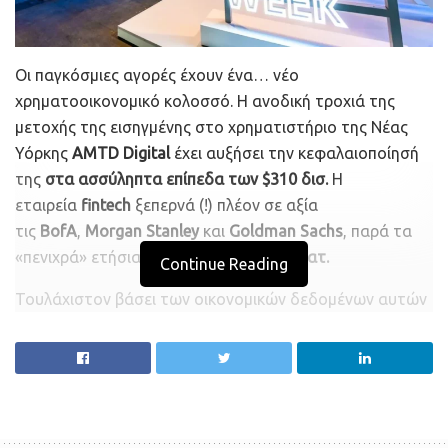
Οι παγκόσμιες αγορές έχουν ένα… νέο
χρηματοοικονομικό κολοσσό. Η ανοδική τροχιά της
μετοχής της εισηγμένης στο χρηματιστήριο της Νέας
Υόρκης
AMTD Digital
έχει αυξήσει την κεφαλαιοποίησή
της
στα ασσύληπτα επίπεδα των $310 δισ.
Η
εταιρεία
fintech
ξεπερνά (!) πλέον σε αξία
τις
BofA
,
Morgan Stanley
και
Goldman Sachs
, παρά τα
«πενιχρά» ετήσια έσοδά της των
$25 εκατ.
Continue Reading
Τουλάχιστον βάσει των οικονομικών δεδομένων αυτών
καθεαυτών, η AMTD Digital είναι η
τρίτη μεγαλύτερη
εταιρεία χρηματοοικονομικών στον κόσμο
, πίσω από
την
JPMorgan
και την
Berkshire Hathaway
του
Warren
Buffett
. Πως ακριβώς συνέβη αυτό;
Aν και οι κολοσσοί αυτοί έχουν πλήθος επενδυτών, η