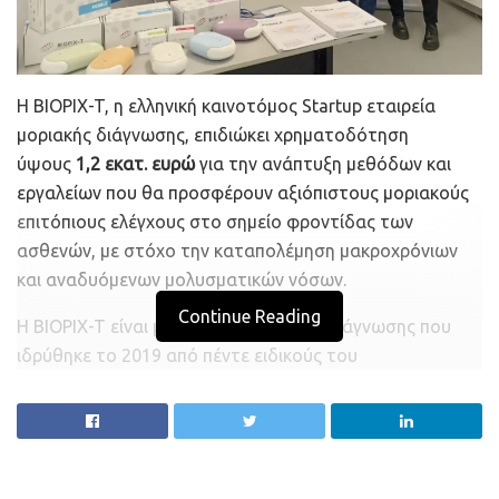
Η BIOPIX-T, η ελληνική καινοτόμος Startup εταιρεία
μοριακής διάγνωσης, επιδιώκει χρηματοδότηση
ύψους
1,2 εκατ. ευρώ
για την ανάπτυξη μεθόδων και
εργαλείων που θα προσφέρουν αξιόπιστους μοριακούς
επιτόπιους ελέγχους στο σημείο φροντίδας των
ασθενών, με στόχο την καταπολέμηση μακροχρόνιων
και αναδυόμενων μολυσματικών νόσων.
Continue Reading
Η BIOPIX-T είναι μια Startup μοριακής διάγνωσης που
ιδρύθηκε το 2019 από πέντε ειδικούς του
επιχειρηματικού, επιστημονικού και τεχνολογικού τομέα
με όραμα να προσφέρει οικονομικά μοριακά test σημείου
φροντίδας (POCT), τα οποία μπορούν να
πραγματοποιηθούν άμεσα και γρήγορα. Η εταιρεία έχει