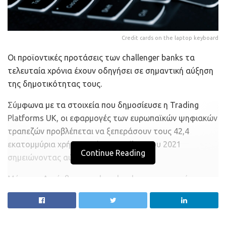
Credit cards on the laptop keyboard
Οι προϊοντικές προτάσεις των challenger banks τα
τελευταία χρόνια έχουν οδηγήσει σε σημαντική αύξηση
της δημοτικότητας τους.
Σύμφωνα με τα στοιχεία που δημοσίευσε η Trading
Platforms UK, οι εφαρμογές των ευρωπαϊκών ψηφιακών
τραπεζών προβλέπεται να ξεπεράσουν τους 42,4
εκατομμύρια χρήστες μέχρι το τέλος του 2021
Continue Reading
σημειώνοντας αύξηση 18,8%.
Μέχρι το Δεκέμβριο, τα download της εφαρμογής της
Revolut, η οποία βρίσκεται στην πρώτη θέση της
σχετικής λίστας, αναμένεται να φτάσουν τα 18
εκατομμύρια. Η Monzo κάνει λόγο για 7,3 εκατομμύρια