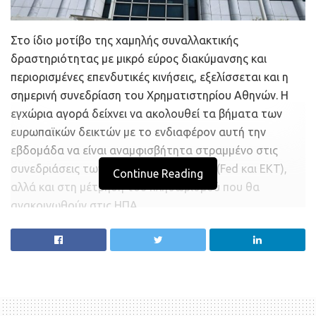
Στο ίδιο μοτίβο της χαμηλής συναλλακτικής
δραστηριότητας με μικρό εύρος διακύμανσης και
περιορισμένες επενδυτικές κινήσεις, εξελίσσεται και η
σημερινή συνεδρίαση του Χρηματιστηρίου Αθηνών. Η
εγχώρια αγορά δείχνει να ακολουθεί τα βήματα των
ευρωπαϊκών δεικτών με το ενδιαφέρον αυτή την
εβδομάδα να είναι αναμφισβήτητα στραμμένο στις
συνεδριάσεις των κεντρικών τραπεζών (Fed και ΕΚΤ),
Continue Reading
αλλά και στη μέτρηση του πληθωρισμού που θα
ανακοινωθούν στις ΗΠΑ.
Ο Γενικός Δείκτης κερδίζει 0,11% στις 1.276,9 μονάδες με
την αξία των συναλλαγών κοντά στα 13 εκατ. ευρώ. Ο
τραπεζικός δείκτης ενισχύεται κατά 0,28% στις 1.030,56
μονάδες με την Πειραιώς και την ΕΤΕ να ενισχύονται
κατά 0,78% και 0,5%, αντιστοίχως, ενώ πτωτικά