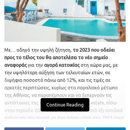
κλεισιμάτων με τους περισσότερους να
προετοιμάζονται για το νέο έτος. Οι 1.270 μονάδες, εάν
διατηρηθούν στον Γενικό Δείκτη, θα πρέπει άμεσα να
δώσουν μια ανοδική κίνηση προς τις 1.300 μονάδες.
moneyreview.gr
Με… οδηγό την υψηλή ζήτηση,
το 2023 που οδεύει
προς το τέλος του θα αποτελέσει το νέο σημείο
αναφοράς
για την
αγορά κατοικίας
στη χώρα μας, με
την υψηλότερη αύξηση των τελευταίων ετών, σε
διψήφιο ποσοστό πάνω από 12%, και τις τιμές σε
αρκετές περιπτώσεις, κυρίως στο παραλιακό μέτωπο
της Αθήνας, να παραπέμπουν και να ξεπερνούν τις
αντίστοιχες της χρυσής εποχής του real estate, πίσω
Continue Reading
στην περίοδο 2007-2008. Τώρα, έπειτα από έξι ανοδικά
χρόνια και την αγορά να έχει πιάσει μέσα στο 2023 τους
πιο δυναμικούς ρυθμούς ανάπτυξης της τελευταίας