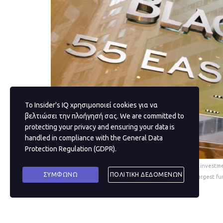
Το Insider's IQ χρησιμοποιεί cookies για να
βελτιώσει την πλοήγησή σας. We are committed to
protecting your privacy and ensuring your data is
handled in compliance with the
General Data
Protection Regulation (GDPR)
.
epa08937078 (FILE) - A view of the offices of the inves
ΣΥΜΦΩΝΩ
ΠΟΛΙΤΙΚΗ ΔΕΔΟΜΕΝΩΝ
(reissued 14 January 2021). BlackRock, the the world's largest fu
Τα υψηλά φορτία χρέους σε κράτη της ευρωπα