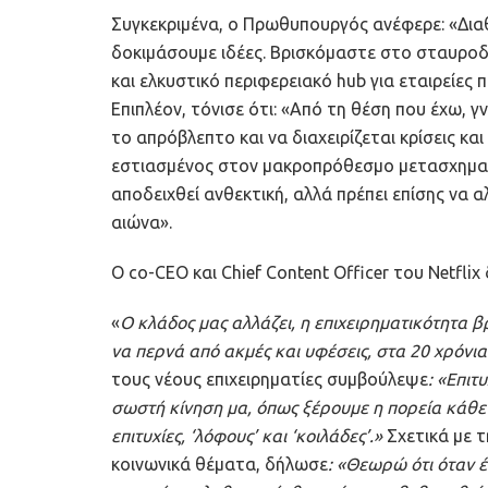
Συγκεκριμένα, ο Πρωθυπουργός ανέφερε: «Δια
δοκιμάσουμε ιδέες. Βρισκόμαστε στο σταυροδρ
και ελκυστικό περιφερειακό hub για εταιρείες
Επιπλέον, τόνισε ότι: «Από τη θέση που έχω, γ
το απρόβλεπτο και να διαχειρίζεται κρίσεις 
εστιασμένος στον μακροπρόθεσμο μετασχηματι
αποδειχθεί ανθεκτική, αλλά πρέπει επίσης να 
αιώνα».
Ο co-CEO και Chief Content Officer του Netfli
«
Ο κλάδος μας αλλάζει, η επιχειρηματικότητα β
να περνά από ακμές και υφέσεις, στα 20 χρόνια
τους νέους επιχειρηματίες συμβούλεψε
: «Επιτ
σωστή κίνηση μα, όπως ξέρουμε η πορεία κάθε 
επιτυχίες, ‘λόφους’ και ‘κοιλάδες’.»
Σχετικά με 
κοινωνικά θέματα, δήλωσε
: «Θεωρώ ότι όταν έ