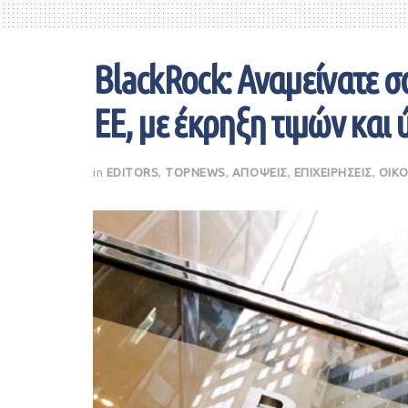
BlackRock: Αναμείνατε σ
ΕΕ, με έκρηξη τιμών και
in
EDITORS
,
TOPNEWS
,
ΑΠΟΨΕΙΣ
,
ΕΠΙΧΕΙΡΗΣΕΙΣ
,
ΟΙΚ