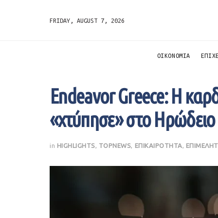
FRIDAY, AUGUST 7, 2026
ΟΙΚΟΝΟΜΙΑ
ΕΠΙΧ
Endeavor Greece: H καρδ
«χτύπησε» στο Ηρώδειο
in
HIGHLIGHTS
,
TOPNEWS
,
ΕΠΙΚΑΙΡΟΤΗΤΑ
,
ΕΠΙΜΕΛΗΤ