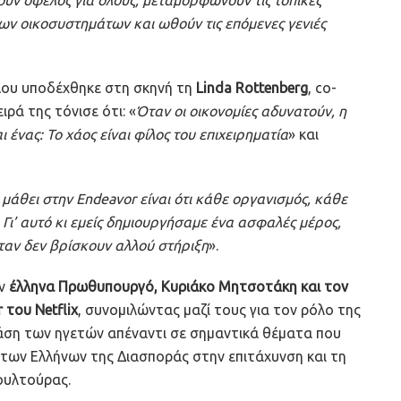
ων οικοσυστημάτων και ωθούν τις επόμενες γενιές
λου υποδέχθηκε στη σκηνή τη
Linda Rottenberg
, co-
ιρά της τόνισε ότι: «
Όταν οι οικονομίες αδυνατούν, η
 ένας: Το χάος είναι φίλος του επιχειρηματία
» και
άθει στην Endeavor είναι ότι κάθε οργανισμός, κάθε
Γι’ αυτό κι εμείς δημιουργήσαμε ένα ασφαλές μέρος,
ταν δεν βρίσκουν αλλού στήριξη
».
ν
έλληνα Πρωθυπουργό, Κυριάκο Μητσοτάκη και τον
 του Netflix
, συνομιλώντας μαζί τους για τον ρόλο της
τάση των ηγετών απέναντι σε σημαντικά θέματα που
 των Ελλήνων της Διασποράς στην επιτάχυνση και τη
ουλτούρας.