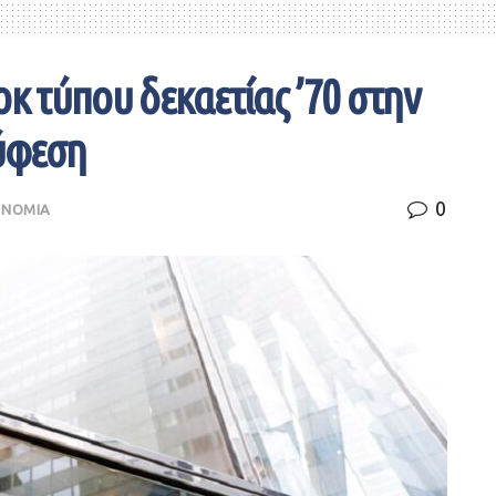
οκ τύπου δεκαετίας ’70 στην
 ύφεση
0
ΟΝΟΜΙΑ