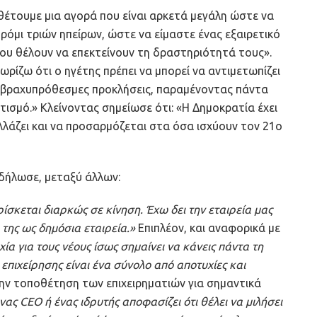
θέτουμε μια αγορά που είναι αρκετά μεγάλη ώστε να
όμι τριών ηπείρων, ώστε να είμαστε ένας εξαιρετικό
 που θέλουν να επεκτείνουν τη δραστηριότητά τους».
νωρίζω ότι ο ηγέτης πρέπει να μπορεί να αντιμετωπίζει
και βραχυπρόθεσμες προκλήσεις, παραμένοντας πάντα
σμό.» Κλείνοντας σημείωσε ότι: «Η Δημοκρατία έχει
αλλάζει και να προσαρμόζεται στα όσα ισχύουν τον 21ο
x δήλωσε, μεταξύ άλλων:
ρίσκεται διαρκώς σε κίνηση. Έχω δει την εταιρεία μας
 της ως δημόσια εταιρεία.»
Επιπλέον, και αναφορικά με
υχία για τους νέους ίσως σημαίνει να κάνεις πάντα τη
επιχείρησης είναι ένα σύνολο από αποτυχίες και
την τοποθέτηση των επιχειρηματιών για σημαντικά
νας CEO ή ένας ιδρυτής αποφασίζει ότι θέλει να μιλήσει