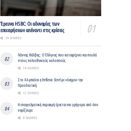
Έρευνα HSBC: Οι αδυναμίες των
επιχειρήσεων απέναντι στις κρίσεις
30 SHARES
Γιάννης Βάλβης: O Έλληνας που καταφέρνει και πουλά
στους πολυεθνικούς κολοσσούς
18 SHARES
Στο ΧΑ μπαίνει η Hellenic Steel με «όχημα» την
Προοδευτική
12 SHARES
Η επαγγελματική παρακμή έρχεται πιο γρήγορα από όσο
νομίζουμε
8 SHARES
Βελτίωση του επιχειρείν με ψηφιοποίηση