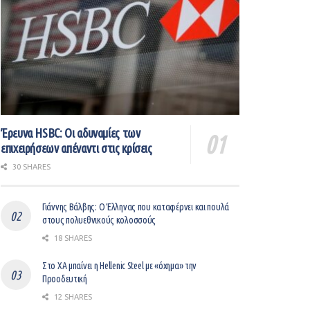
Έρευνα HSBC: Οι αδυναμίες των
επιχειρήσεων απέναντι στις κρίσεις
30 SHARES
Γιάννης Βάλβης: O Έλληνας που καταφέρνει και πουλά
στους πολυεθνικούς κολοσσούς
18 SHARES
Στο ΧΑ μπαίνει η Hellenic Steel με «όχημα» την
Προοδευτική
12 SHARES