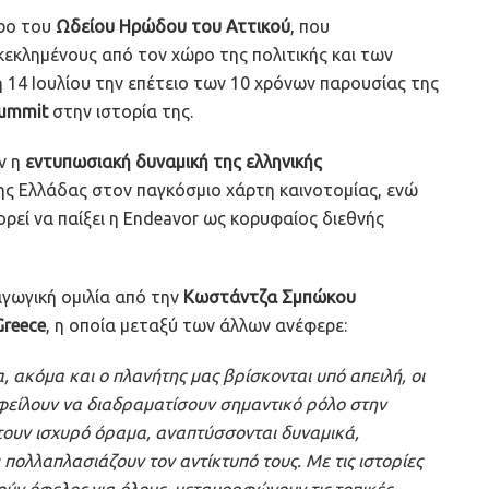
ώρο του
Ωδείου Ηρώδου του Αττικού
, που
εκλημένους από τον χώρο της πολιτικής και των
 14 Ιουλίου την επέτειο των 10 χρόνων παρουσίας της
Summit
στην ιστορία της.
ν η
εντυπωσιακή δυναμική της ελληνικής
ης Ελλάδας στον παγκόσμιο χάρτη καινοτομίας, ενώ
ρεί να παίξει η Endeavor ως κορυφαίος διεθνής
γωγική ομιλία από την
Κωστάντζα Σμπώκου
reece
, η οποία μεταξύ των άλλων ανέφερε:
α, ακόμα και ο πλανήτης μας βρίσκονται υπό απειλή, οι
οφείλουν να διαδραματίσουν σημαντικό ρόλο στην
τουν ισχυρό όραμα, αναπτύσσονται δυναμικά,
πολλαπλασιάζουν τον αντίκτυπό τους. Με τις ιστορίες
γούν όφελος για όλους, μεταμορφώνουν τις τοπικές