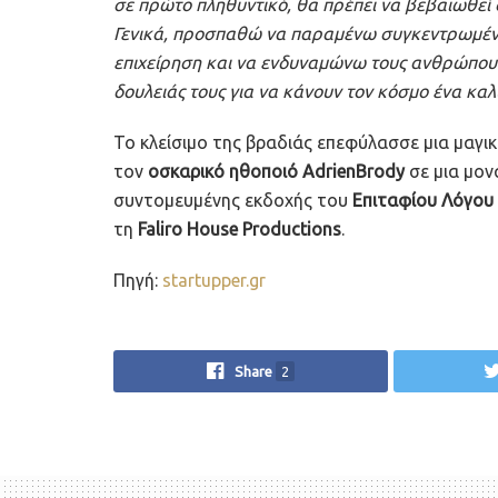
σε πρώτο πληθυντικό, θα πρέπει να βεβαιωθεί ότ
Γενικά, προσπαθώ να παραμένω συγκεντρωμένος
επιχείρηση και να ενδυναμώνω τους ανθρώπους,
δουλειάς τους για να κάνουν τον κόσμο ένα κα
Το κλείσιμο της βραδιάς επεφύλασσε μια μαγι
τον
οσκαρικό ηθοποιό AdrienBrody
σε μια μον
συντομευμένης εκδοχής του
Επιταφίου Λόγου 
τη
Faliro House Productions
.
Πηγή:
startupper.gr
Share
2