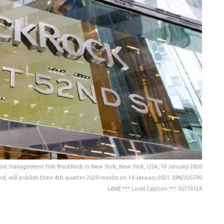
tment management firm BlackRock in New York, New York, USA, 16 January 2020
nd, will publish their 4th quarter 2020 results on 14 January 2021. EPA/JUSTIN
LANE *** Local Caption *** 55774124
ϊκής περιφέρειας, όπως η
Ιταλία
και η
Ελλάδα
,