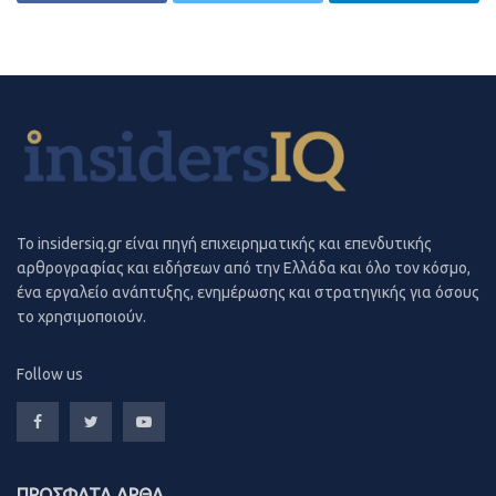
εάν αυτό συμβεί χωρίς ορατή επιδείνωση στην
κατανάλωση και την απασχόληση», σημειώνει η JP
Morgan. Έως τότε, προειδοποιούν ότι οι πιθανότητες
ενός ατυχήματος ή μιας πιο σοβαρής οικονομικής
επιβράδυνσης θα είναι αυξημένες.
Τα κέρδη ανά μετοχή των ευρωπαϊκών επιχειρήσεων
προβλέπονται στάσιμα το 2024, με βάση το σενάριο ότι
Imerisia.gr
δεν θα σημειωθεί ύφεση. Όμως, εάν οι οικονομίες μπουν
To insidersiq.gr είναι πηγή επιχειρηματικής και επενδυτικής
σε φάση συρρίκνωσης, τότε τα εταιρικά κέρδη θα
αρθρογραφίας και ειδήσεων από την Ελλάδα και όλο τον κόσμο,
εμφανίσουν μείωση, τονίζεται.
ένα εργαλείο ανάπτυξης, ενημέρωσης και στρατηγικής για όσους
το χρησιμοποιούν.
Follow us
ΠΡΟΣΦΑΤΑ ΑΡΘΑ