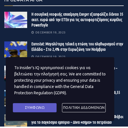
Η JP Morgan πιστεύει ότι οι αποτιμήσεις των μετοχών
δεν φαίνονται ακριβές στην Ευρώπη, ενώ στις ΗΠΑ είναι
Η σουηδική νεοφυής επιχείρηση Exeger εξασφαλίζει δάνειο 35
πιο τραβηγμένες, όμως τονίζει ότι οι αποτιμήσεις θα
εκατ. ευρώ από την ΕΤΕπ για τις αυτοφορτιζόμενες κυψέλες
είναι «όμηρος» των επιδόσεων των εταιρικών κερδών,
Powerfoyle
αφού τα P/E εμφανίζουν μεγάλη συσχέτιση με το
DECEMBER 19, 2023
momentum των EPS.
Eurostat: Μεγαλύτερη τελικά η πτώση του πληθωρισμού στην
Ελλάδα – Στο 2,4% στην Ευρωζώνη τον Νοέμβριο
DECEMBER 19, 2023
Το Insider's IQ χρησιμοποιεί cookies για να
Βonus 10 εκατ. ευρώ στους μετόχους της Γέφυρας Ρίου –
Αντιρρίου
βελτιώσει την πλοήγησή σας. We are committed to
protecting your privacy and ensuring your data is
DECEMBER 19, 2023
handled in compliance with the
General Data
Εγκρίθηκε ο προϋπολογισμός του Δ. Αθηναίων – Στα 180,55
Protection Regulation (GDPR)
.
εκατ. ευρώ το επενδυτικό πρόγραμμα του 2024
DECEMBER 19, 2023
ΣΥΜΦΩΝΩ
ΠΟΛΙΤΙΚΗ ΔΕΔΟΜΕΝΩΝ
Η κρίση στην Ερυθρά Θάλασσα μουδιάζει τις αγορές – Φόβοι
για το παγκόσμιο εμπόριο – Δίνει «σήμα» το πετρέλαιο