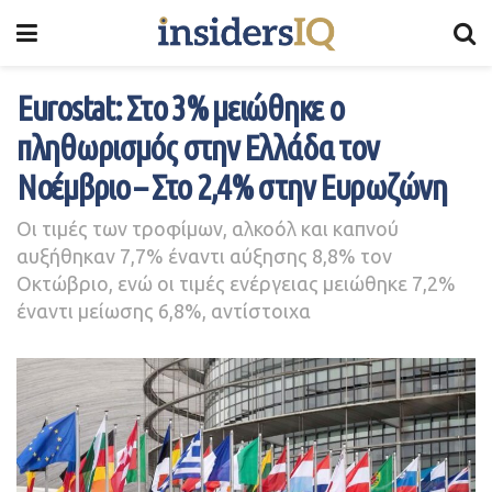
Eurostat: Στο 3% μειώθηκε ο
πληθωρισμός στην Ελλάδα τον
Νοέμβριο – Στο 2,4% στην Ευρωζώνη
Οι τιμές των τροφίμων, αλκοόλ και καπνού
αυξήθηκαν 7,7% έναντι αύξησης 8,8% τον
Οκτώβριο, ενώ οι τιμές ενέργειας μειώθηκε 7,2%
έναντι μείωσης 6,8%, αντίστοιχα