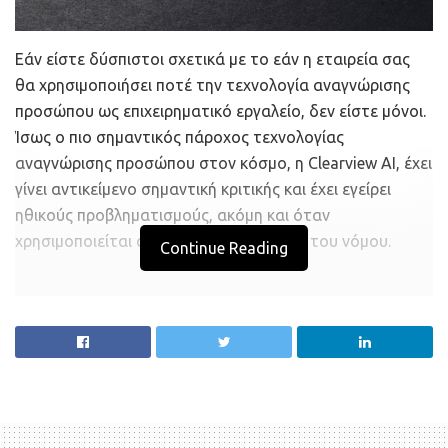
Εάν είστε δύσπιστοι σχετικά με το εάν η εταιρεία σας
θα χρησιμοποιήσει ποτέ την τεχνολογία αναγνώρισης
προσώπου ως επιχειρηματικό εργαλείο, δεν είστε μόνοι.
Ίσως ο πιο σημαντικός πάροχος τεχνολογίας
αναγνώρισης προσώπου στον κόσμο, η Clearview AI, έχει
γίνει αντικείμενο σημαντική κριτικής και έχει εγείρει
ηθικούς προβληματισμούς, ακόμη και όταν
χρησιμοποιείται από τις αρχές επιβολής του νόμου.
Continue Reading
Σε μια ζωντανή συνέντευξη στην Washington Post, ο
συνιδρυτής και διευθύνων σύμβουλος της Clearview AI,
Hoan Ton-That, με έδρα τη Νέα Υόρκη, απάντησε σε
ερωτήσεις σχετικά με τις ηθικές και νομικές επιπτώσεις
του λογισμικού του, το οποίο έγινε για πρώτη φορά