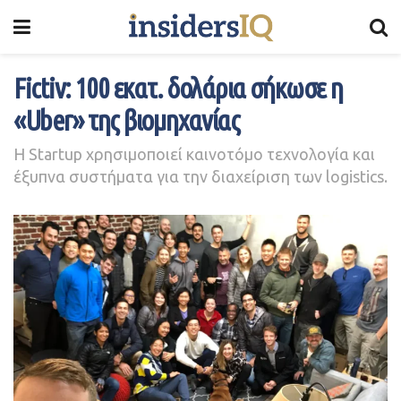
Fictiv: 100 εκατ. δολάρια σήκωσε η
«Uber» της βιομηχανίας
Η Startup χρησιμοποιεί καινοτόμο τεχνολογία και
έξυπνα συστήματα για την διαχείριση των logistics.