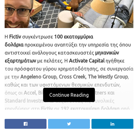
Η
Fictiv
συγκέντρωσε
100 εκατομμύρια
δολάρια
προκειμένου αναπτύξει την υπηρεσία της όπου
αντιστοιχεί ανάλογους κατασκευαστές
μηχανικών
εξαρτημάτων
με πελάτες. Η
Activate Capital
ηγήθηκε
του πρόσφατου γύρου χρηματοδότησης, σε συνεργασία
με την
Angeleno Group, Cross Creek, The Westly Group
,
καθώς και των υφιστάμενων θεσμικών επενδυτών,
όπως οι
Accel, Bill Gates, G2 Venture Partners και
Continue Reading
Standard Investments
αυξάνοντας τις συνολικές
επενδύσεις στη
Fictiv
σε
192 εκατομμύρια δολάρια
από
την ίδρυσή της το 2013.
Η υπηρεσία της
Startup
απλοποιεί τη διαδικασία
παραγγελίας και προμήθειας για τους μηχανικούς των