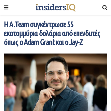
H A.Team συγκέντρωσε 55
εκατομμύρια δολάρια από επενδυτές
όπως ο Adam Grant και ο Jay-Z