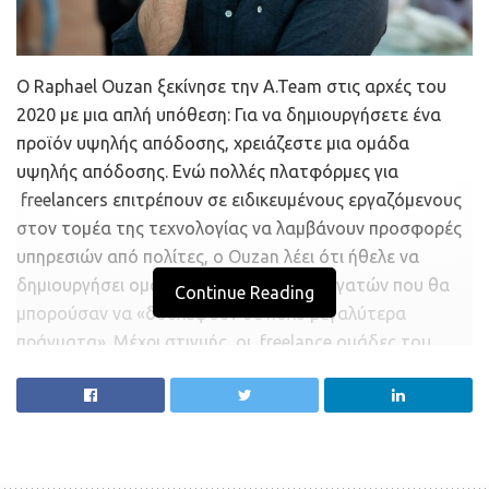
Ο Raphael Ouzan ξεκίνησε την A.Team στις αρχές του
2020 με μια απλή υπόθεση: Για να δημιουργήσετε ένα
προϊόν υψηλής απόδοσης, χρειάζεστε μια ομάδα
υψηλής απόδοσης. Ενώ πολλές πλατφόρμες για
freelancers επιτρέπουν σε ειδικευμένους εργαζόμενους
στον τομέα της τεχνολογίας να λαμβάνουν προσφορές
υπηρεσιών από πολίτες, ο Ouzan λέει ότι ήθελε να
δημιουργήσει ομάδες κορυφαίων συνεργατών που θα
Continue Reading
μπορούσαν να «δουλέψουν σε πολύ μεγαλύτερα
πράγματα». Μέχρι στιγμής, οι freelance ομάδες του
έχουν βοηθήσει στην κατασκευή πολλών προϊόντων που
κυμαίνονται από λογισμικό κατασκευής εμβολίων έως
και εφαρμογές μελέτης.