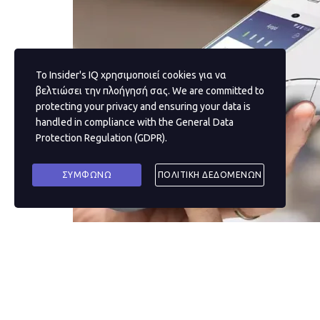
Το Insider's IQ χρησιμοποιεί cookies για να
βελτιώσει την πλοήγησή σας. We are committed to
protecting your privacy and ensuring your data is
handled in compliance with the
General Data
Protection Regulation (GDPR)
.
ΣΥΜΦΩΝΩ
ΠΟΛΙΤΙΚΗ ΔΕΔΟΜΕΝΩΝ
Άλμα… στο μέλλον των ηλεκτρονικών πληρω
διαθέτοντας τεχνολογίες αιχμής, νέες πρωτοπ
αποδοχής πληρωμών στην Ελλάδα. Η κορυφαία ετ
χρόνια τον τρόπο με τον οποίο πραγματοποιού