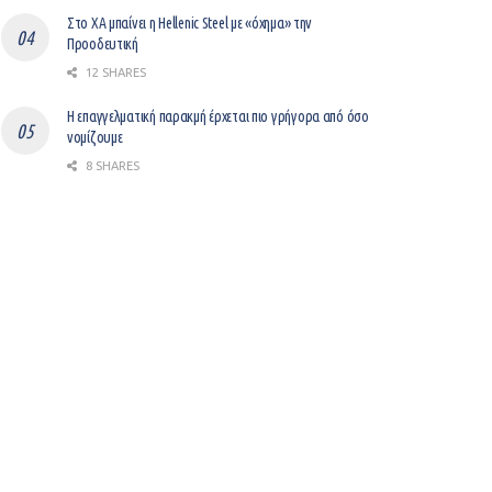
Στο ΧΑ μπαίνει η Hellenic Steel με «όχημα» την
Προοδευτική
12 SHARES
Η επαγγελματική παρακμή έρχεται πιο γρήγορα από όσο
νομίζουμε
8 SHARES