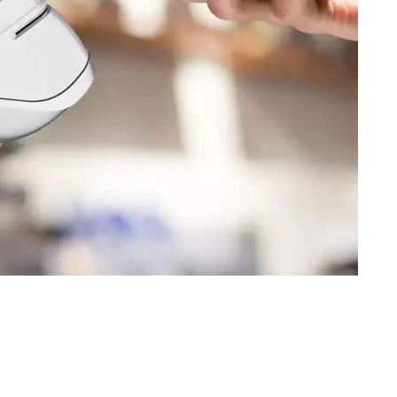
μών
στην ελληνική αγορά πραγματοποιεί η Cardlink,
οριακές λύσεις και κυρίως το μεγαλύτερο δίκτυο
αιρεία fintech έχει αλλάξει ριζικά τα τελευταία
νται οι συναλλαγές με κάρτες, τόσο στο online όσο