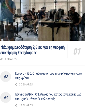
Νέα χρηματοδότηση 2,6 εκ. για τη νεοφυή
επιχείρηση Ferryhopper
9 SHARES
Έρευνα HSBC: Οι αδυναμίες των επιχειρήσεων απέναντι
στις κρίσεις
30 SHARES
Γιάννης Βάλβης: O Έλληνας που καταφέρνει και πουλά
στους πολυεθνικούς κολοσσούς
18 SHARES