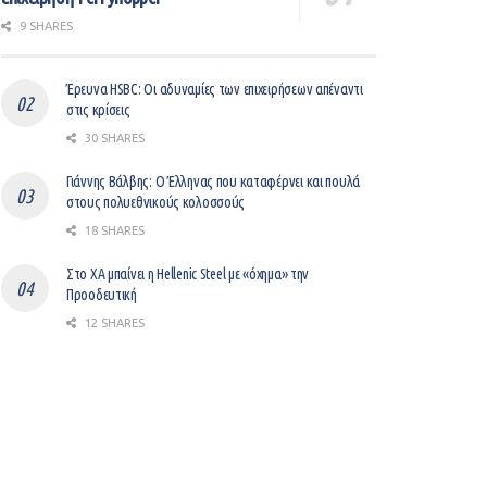
9 SHARES
Έρευνα HSBC: Οι αδυναμίες των επιχειρήσεων απέναντι
στις κρίσεις
30 SHARES
Γιάννης Βάλβης: O Έλληνας που καταφέρνει και πουλά
στους πολυεθνικούς κολοσσούς
18 SHARES
Στο ΧΑ μπαίνει η Hellenic Steel με «όχημα» την
Προοδευτική
12 SHARES
Η επαγγελματική παρακμή έρχεται πιο γρήγορα από όσο
νομίζουμε
8 SHARES