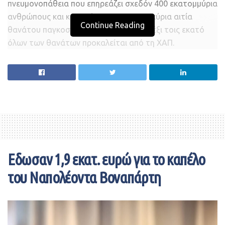
πνευμονοπάθεια που επηρεάζει σχεδόν 400 εκατομμύρια
θρύλου του κλάδου Warren Spector και στην εταιρεία
ανθρώπους και κατατάσσεται ως η 3η κύρια αιτία
ανάπτυξης παιχνιδιών Bkom Studios με έδρα το Κεμπέκ.
Continue Reading
θανάτου παγκοσμίως. Παγκοσμίως, το έξι τοις εκατό
Ο διευθύνων σύμβουλος και ιδρυτής της nDreams
όλων των θανάτων προκαλείται από τη ΧΑΠ.
Patrick O’Luanaigh μοιράστηκε:
Η αποστολή της εταιρείας είναι να βελτιώσει την
“Ιδρύσαμε την nDreams το 2006, στρέψαμε την
ευημερία των ασθενών με ΧΑΠ με την κατασκευή μιας
προσοχή μας αποκλειστικά στα παιχνίδια VR το 2013 και
συσκευής αισθητήρων για την παρακολούθηση των
είμαστε υπερήφανοι για όλα όσα έχουμε επιτύχει ως
ασθενών σε πραγματικό χρόνο στο σπίτι. Η συσκευή θα
ανεξάρτητη εταιρεία.
προσφέρει ένα σύστημα έγκαιρης προειδοποίησης για
επικείμενες πνευμονικές κρίσεις.
“Αυτή είναι η κατάλληλη στιγμή για να καλωσορίσουμε
την υποστήριξη της Aonic για να ενισχύσουμε ακόμη
Η RespiQ θα λάβει την επιχορήγηση ύψους 4
Εδωσαν 1,9 εκατ. ευρώ για το καπέλο
περισσότερο τη θέση μας και να εκμεταλλευτούμε αυτή
εκατομμυρίων ευρώ για τα επόμενα τριάμισι χρόνια μαζί
του Ναπολέοντα Βοναπάρτη
την κρίσιμη στιγμή για την VR και το MR.
με μια διακεκριμένη διεθνή κοινοπραξία φημισμένων
ακαδημαϊκών ιδρυμάτων και οργανισμών ιατρικής
“Το κρίσιμο είναι ότι, μετά από 18 μήνες συνεργασίας με
έρευνας, η οποία περιλαμβάνει το King’s Centre for Lung
την Aonic και επωφελούμενοι από την επένδυσή της,
Health, School of Immunology and Microbial Sciences
είμαστε σίγουροι ότι βρήκαμε τον σωστό εταίρο. Αυτή η