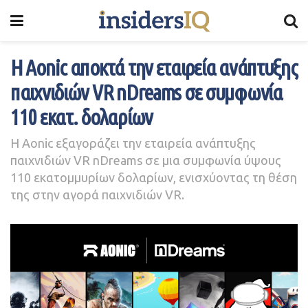
Η Aonic αποκτά την εταιρεία ανάπτυξης
παιχνιδιών VR nDreams σε συμφωνία
110 εκατ. δολαρίων
Η Aonic εξαγοράζει την εταιρεία ανάπτυξης
παιχνιδιών VR nDreams σε μια συμφωνία ύψους
110 εκατομμυρίων δολαρίων, ενισχύοντας τη θέση
της στην αγορά παιχνιδιών VR.