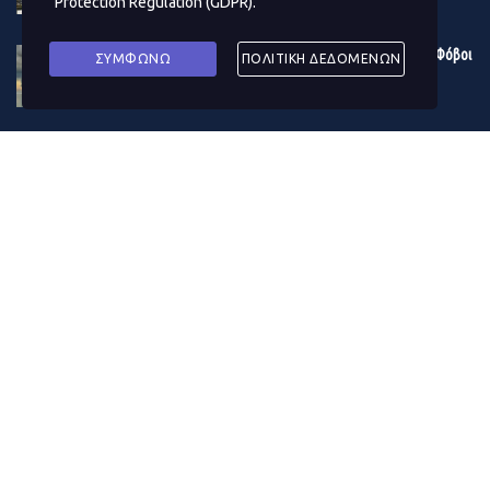
Protection Regulation (GDPR)
.
DECEMBER 19, 2023
Η κρίση στην Ερυθρά Θάλασσα μουδιάζει τις αγορές – Φόβοι
ΣΥΜΦΩΝΩ
ΠΟΛΙΤΙΚΗ ΔΕΔΟΜΕΝΩΝ
για το παγκόσμιο εμπόριο – Δίνει «σήμα» το πετρέλαιο
DECEMBER 19, 2023
ΔΗΜΟΦΙΛΗ ΑΡΘΡΑ ΜΗΝΑ