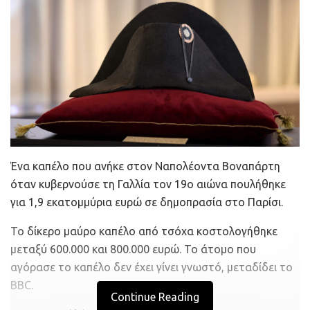
στο King’s College του Λονδίνου, το National eHealth
συμφωνία δεν θα είχε συμβεί διαφορετικά”.
Living Lab στο πλαίσιο του Ιατρικού Κέντρου του
Πανεπιστημίου του Leiden (LUMC), τον νορβηγικό
ερευνητικό οργανισμό Sintef και την πορτογαλική
εταιρεία τεχνικών συμβουλών και έρευνας, uRoboptics.
Η Mira Gleisberg, Διευθύνουσα Σύμβουλος της RespiQ,
σχολιάζει: “Η εταιρεία RespiQ είναι η πρώτη εταιρεία που
έχει αναλάβει την ευθύνη για την υλοποίηση των έργων
της:
Ένα καπέλο που ανήκε στον Ναπολέοντα Βοναπάρτη
όταν κυβερνούσε τη Γαλλία τον 19ο αιώνα πουλήθηκε
“Η λήψη της επιχορήγησης EIC Pathfinder σηματοδοτεί
για 1,9 εκατομμύρια ευρώ σε δημοπρασία στο Παρίσι.
ένα σημαντικό ορόσημο για την εταιρεία μας και την
κοινοπραξία μας, καθώς μας επιτρέπει να επιταχύνουμε
Το δίκερο μαύρο καπέλο από τσόχα κοστολογήθηκε
την ανάπτυξη της πρωτοποριακής διαγνωστικής
μεταξύ 600.000 και 800.000 ευρώ. Το άτομο που
συσκευής μας για την αναπνοή, φέρνοντας ελπίδα σε
αγόρασε το καπέλο δεν έχει γίνει γνωστό, μεταδίδει το
χιλιάδες ασθενείς με ΧΑΠ που αγωνίζονται να
BBC.
παρακολουθήσουν την ασθένειά τους”.
Continue Reading