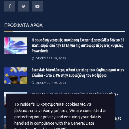
Πρόκειται για μια εξαιρετική ιδρυτική ομάδα που
δημιουργεί μια τεχνολογία που θα μπορούσε να
ΠΡΟΣΦΑΤΑ ΑΡΘΑ
βελτιώσει τη ζωή χιλιάδων ανθρώπων σε όλο τον
κόσμο. Είμαστε πολύ ενθουσιασμένοι να δούμε τι
Η σουηδική νεοφυής επιχείρηση Exeger εξασφαλίζει δάνειο 35
μπορούν να προσφέρουν η RespiQ και οι εταίροι της
εκατ. ευρώ από την ΕΤΕπ για τις αυτοφορτιζόμενες κυψέλες
κοινοπραξίας τους τα επόμενα χρόνια”.
Powerfoyle
DECEMBER 19, 2023
Eurostat: Μεγαλύτερη τελικά η πτώση του πληθωρισμού στην
Ελλάδα – Στο 2,4% στην Ευρωζώνη τον Νοέμβριο
DECEMBER 19, 2023
Βonus 10 εκατ. ευρώ στους μετόχους της Γέφυρας Ρίου –
Αντιρρίου
Το Insider's IQ χρησιμοποιεί cookies για να
DECEMBER 19, 2023
βελτιώσει την πλοήγησή σας. We are committed to
protecting your privacy and ensuring your data is
Εγκρίθηκε ο προϋπολογισμός του Δ. Αθηναίων – Στα 180,55
handled in compliance with the
General Data
εκατ. ευρώ το επενδυτικό πρόγραμμα του 2024