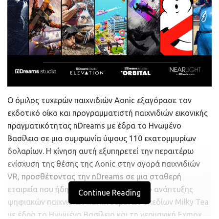
Ο όμιλος τυχερών παιχνιδιών Aonic εξαγόρασε τον
εκδοτικό οίκο και προγραμματιστή παιχνιδιών εικονικής
πραγματικότητας nDreams με έδρα το Ηνωμένο
Βασίλειο σε μια συμφωνία ύψους 110 εκατομμυρίων
δολαρίων. Η κίνηση αυτή εξυπηρετεί την περαιτέρω
ενίσχυση της θέσης της Aonic στην αγορά παιχνιδιών
VR, προσθέτοντας την nDreams σε μια σταθερή
εταιρεία που ήδη φιλοξενεί το στούντιο ανάπτυξης
Continue Reading
ψηφιακών παιχνιδιών και κινούμενων σχεδίων Milky Tea
με έδρα το Ηνωμένο Βασίλειο και τη γερμανική Exmox,