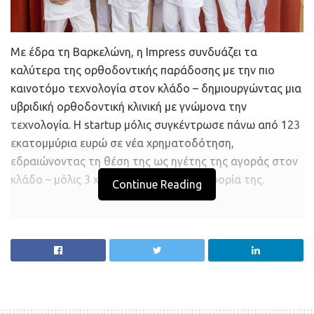
Με έδρα τη Βαρκελώνη, η Impress συνδυάζει τα
καλύτερα της ορθοδοντικής παράδοσης με την πιο
καινοτόμο τεχνολογία στον κλάδο – δημιουργώντας μια
υβριδική ορθοδοντική κλινική με γνώμονα την
τεχνολογία. Η startup μόλις συγκέντρωσε πάνω από 123
εκατομμύρια ευρώ σε νέα χρηματοδότηση,
εδραιώνοντας τη θέση της ως ηγέτης της αγοράς στον
κλάδο – μόλις 3 χρόνια μετά την κυκλοφορία της.
Continue Reading
Η χρηματοδότηση της σειράς Β είχε την υποστήριξη της
LBO France, της Norgine Ventures και της Claret Capital
Partners. Στο γύρο συμμετείχαν επίσης οι υφιστάμενοι
επενδυτές TA Ventures, Uniqa Ventures και Nickleby
Capital.