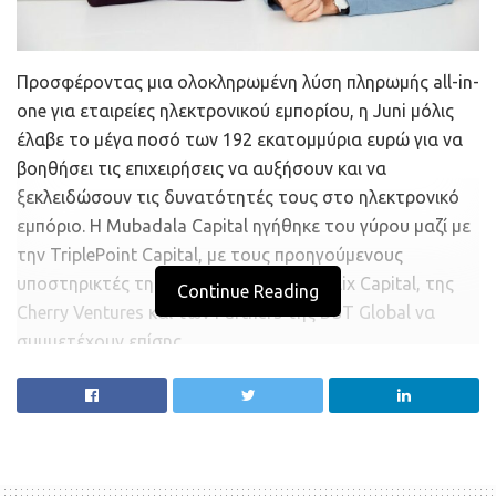
Προσφέροντας μια ολοκληρωμένη λύση πληρωμής all-in-
one για εταιρείες ηλεκτρονικού εμπορίου, η Juni μόλις
έλαβε το μέγα ποσό των 192 εκατομμύρια ευρώ για να
βοηθήσει τις επιχειρήσεις να αυξήσουν και να
ξεκλειδώσουν τις δυνατότητές τους στο ηλεκτρονικό
εμπόριο. Η Mubadala Capital ηγήθηκε του γύρου μαζί με
την TriplePoint Capital, με τους προηγούμενους
υποστηρικτές της EQT Ventures, της Felix Capital, της
Continue Reading
Cherry Ventures και των Partners της DST Global να
συμμετέχουν επίσης.
Η Juni ιδρύθηκε και κυκλοφόρησε το 2021 και βρήκε ένα
κενό στην αγορά fintech – τις ανάγκες των
μικρομεσαίων επιχειρήσεων ηλεκτρονικού εμπορίου. Η