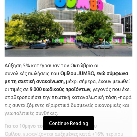
Η νέα εστίαση της LiveKid έγκειται στην προσφορά
διαχείρισης προσχολικών και βρεφονηπιακών σταθμών.
Αυτή η λεωφόρος παρέχει μια σειρά εργαλείων που
βοηθούν στη λειτουργία των παιδικών σταθμών και την
επικοινωνία με τους γονείς, όπως τιμολόγηση,
διαχείριση προσωπικού, εισαγωγές, προγραμματισμός
γευμάτων, ηλεκτρονικά περιοδικά, πίνακες
ανακοινώσεων, γκαλερί και αναφορές.
Αύξηση 5% κατέγραψαν τον Οκτώβριο οι
συνολικές πωλήσεις του
Ομίλου JUMBO, ενώ σύμφωνα
Πέρα από τον ακαδημαϊκό τομέα, το LiveKid προσφέρει
με τη σχετική ανακοίνωση,
μέχρι σήμερα, έχουν μειωθεί
επίσης υπηρεσίες διαχείρισης πληρωμών,
οι τιμές σε
9.000 κωδικούς προϊόντων
, γεγονός που έχει
συμπεριλαμβανομένων του καθορισμού τελών, ενός
σταθεροποιήσει την πτωτική καταναλωτική τάση -παρά
ολοκληρωμένου συστήματος χρέωσης και επιλογών
τις συνεχιζόμενες εξαιρετικά δυσμενείς οικονομικές και
πληρωμής μέσω κινητού τηλεφώνου.
γεωπολιτικές συνθήκες.
Σχέδια LATAM
Continue Reading
Για το 10μηνο του 2023,
οι
πωλήσεις του
Επεξεργαζόμενη ετησίως πάνω από 150 εκατομμύρια
Ομίλου,
εμφανίζονται
αυξημένες κατά +16%
περίπου
ευρώ σε δίδακτρα και άλλες υπηρεσίες παιδικών