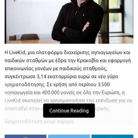
Η LiveKid, μια πλατφόρμα διαχείρισης νηπιαγωγείων και
παιδικών σταθμών με έδρα την Κρακοβία και εφαρμογή
επικοινωνίας γονέων με παιδικούς σταθμούς,
συγκέντρωσε 3,14 εκατομμύρια ευρώ σε νέο γύρο
χρηματοδότησης. Σε χρήση από περίπου 3.500
νηπιαγωγεία και 400.000 γονείς σε όλη την Ευρώπη, η
LiveKid σκοπεύει να χρησιμοποιήσει την επένδυση για να
επεκταθεί στην αγορά της Λατινικής Αμερικής.
Continue Reading
Χρηματοδότηση μέχρι σήμερα
Έχοντας αντλήσει 2,1 εκατ. ευρώ σε έναν γύρο
χρηματοδότησης Seed τον Αύγουστο του 2021, αυτός