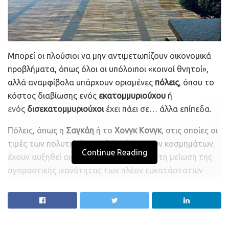
Μπορεί οι πλούσιοι να μην αντιμετωπίζουν οικονομικά
προβλήματα, όπως όλοι οι υπόλοιποι «κοινοί θνητοί»,
αλλά αναμφίβολα υπάρχουν ορισμένες
πόλεις
, όπου το
κόστος διαβίωσης ενός
εκατομμυριούχου
ή
ενός
δισεκατομμυριούχοι
έχει πάει σε… άλλα επίπεδα.
Πόλεις, όπως η
Σαγκάη
ή το
Χονγκ Κονγκ
, στις οποίες οι
τιμές των πολυτελών αγαθών, όπως των κοσμημάτων,
Continue Reading
έχουν αυξηθεί αισθητά, με αποτέλεσμα τη μείωση της
αγοραστικής ικανότητας των πλέον ευκατάστατων
κατοίκων.
Την ίδια ώρα, οι
πλούσιοι
του
Λονδίνου
και της Νέας
Υόρκης καλούνται να διαχειριστούν το υψηλό κόστος