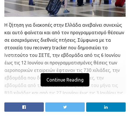
Σαγκάη (Κίνα)
Λονδίνο (Ην. Βασίλειο)
Η ζήτηση για διακοπές στην Ελλάδα ανεβαίνει συνεχώς
Ταϊπέι (Ταϊβάν – Κίνα)
και αυτό φαίνεται και από τον προγραμματισμό θέσεων
σε εισερχόμενες διεθνείς πτήσεις. Σύμφωνα με τα
Χονγκ Κονγκ (Κίνα)
στοιχεία του recovery tracker που δημοσιεύει το
Σιγκαπούρη (Σιγκαπούρη)
Ινστιτούτο του ΣΕΤΕ, την εβδομάδα από τις 6 Ιουνίου
Μονακό (Μονακό)
έως τις 12 Ιουνίου οι προγραμματισμένες θέσεις των
Ζυρίχη (Ελβετία)
αεροπορικών εταιρειών έφταναν τις 730 χιλιάδες, την
εβδομάδα που διανύουμε τις 776 χιλιάδες, την
Τόκιο (Ιαπωνία)
Continue Reading
εβδομάδα από τις 20 Ιουνίου έως τις 26 του μήνα τις
Σίδνεϊ (Αυστραλία)
810 χιλιάδες και από τις 27 Ιουνίου έως τις 3 Ιουλίου τις
Παρίσι (Γαλλία)
875 χιλιάδες.
Νέα Υόρκη (ΗΠΑ)
Στις πρώτες θέσεις της ζήτησης βρίσκεται το Ηνωμένο
Σάο Πάολο (Βραζιλία)
Βασίλειο και ακολουθούν η Γερμανία, η Ιταλία, η Γαλλία, η
Ολλανδία, η Ελβετία, η Πολωνία, η Αυστρία, το Βέλγιο, η
Μιλάνο (Ιταλία)