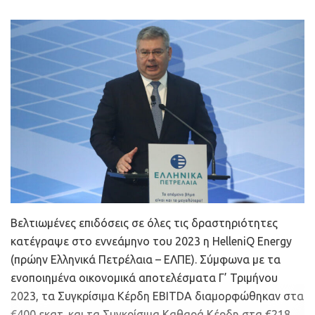
Σε δήλωσή του μετά την επίσκεψή του στη Δίωξη
Ηλεκτρονικού Εγκλήματος, ο κ. Σκουρλέτης επισήμανε
πως «ψεύτικοι λογαριασμοί στο διαδίκτυο
στοχοποιούν, λασπολογούν και σπέρνουν μίσος και
τοξικότητα υπονομεύοντας και απαξιώνοντας το
περιεχόμενο του δημοσίου διαλόγου».
«Απέναντι σε αυτή την ζοφερή πραγματικότητα οι
Bελτιωμένες επιδόσεις σε όλες τις δραστηριότητες
δημοκρατικοί πολίτες και οι δημοκρατικές δυνάμεις
κατέγραψε στο εννεάμηνο του 2023 η HelleniQ Energy
έχουν υποχρέωση να αντισταθούν και να
(πρώην Ελληνικά Πετρέλαια – ΕΛΠΕ). Σύμφωνα με τα
υπερασπιστούν το κράτος δικαίου και τη δημοκρατία»
ενοποιημένα οικονομικά αποτελέσματα Γ’ Τριμήνου
πρόσθεσε.
2023, τα Συγκρίσιμα Κέρδη EBITDA διαμορφώθηκαν στα
€400 εκατ. και τα Συγκρίσιμα Καθαρά Κέρδη στα €218