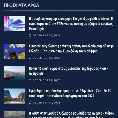
ΠΡΟΣΦΑΤΑ ΑΡΘΑ
Η κατανάλωση αναμένεται ότι θα αυξηθεί κατά 1,7
εκατ. βαρέλια την ημέρα το επόμενο έτος και θα φτάσει
Η σουηδική νεοφυής επιχείρηση Exeger εξασφαλίζει δάνειο 35
κατά μέσο όρο τα 101,6 εκατ. βαρέλια την ημέρα.
εκατ. ευρώ από την ΕΤΕπ για τις αυτοφορτιζόμενες κυψέλες
Powerfoyle
Σχολιάζοντας τις προβλέψεις, το Bloomberg ανέφερε
DECEMBER 19, 2023
ότι, παρά την προειδοποίηση, ο ΙΕΑ χαμηλώνει τον τόνο
του. Ο ΙΕΑ πριν από λίγες εβδομάδες υπογράμμιζε τον
Eurostat: Μεγαλύτερη τελικά η πτώση του πληθωρισμού στην
Ελλάδα – Στο 2,4% στην Ευρωζώνη τον Νοέμβριο
κίνδυνο συμπίεσης της προσφοράς και προέτρεπε τον
συνασπισμό του ΟΠΕΚ+ να αναστρέψει τις τελευταίες
DECEMBER 19, 2023
Οι υπόλοιποι μισθωτές είναι:
ΑΒ Βασιλόπουλος,
του μειώσεις παραγωγής.
Βonus 10 εκατ. ευρώ στους μετόχους της Γέφυρας Ρίου –
Μουστάκας, LCWaikiki, Orchestra, Adidas, Parex, Pepcο,
Αντιρρίου
Lilly Drogerie
και
McDonald’s.
Η ρωσική παραγωγή
DECEMBER 19, 2023
Ο ΙΕΑ αναγνώρισε ότι οι ρωσικές εξαγωγές συνέχισαν να
Εγκρίθηκε ο προϋπολογισμός του Δ. Αθηναίων – Στα 180,55
αυξάνονται παρά τις επανειλημμένες προβλέψεις του
εκατ. ευρώ το επενδυτικό πρόγραμμα του 2024
ότι το μποϊκοτάζ θα περικόψει τις αποστολές. Οι
DECEMBER 19, 2023
αποστολές πετρελαίου της Μόσχας σκαρφάλωσαν στο
Η κρίση στην Ερυθρά Θάλασσα μουδιάζει τις αγορές – Φόβοι
υψηλό επτά μηνών, στα 8,1 εκατ. βαρέλια την ημέρα τον