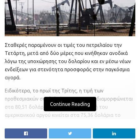
Σταθερές παραμένουν οι τιμές του πετρελαίου την
Τετάρτη, μετά από δύο μέρες που κινήθηκαν ανοδικά
λόγω της υποχώρησης του δολαρίου και εν μέσω νέων
ενδείξεων για στενότητα προσφοράς στην παγκόσμια
αγορά.
Ειδικότερα, το πρωί της Τρίτης, η τιμή των
προθεσμιακών συμβολαίων του μπρεντ διαμορφώνεται
Continue Reading
στα 80,51 δολάρια το βαρέλι, ενώ η τιμή του
αμερικανικού αργού κινείται στα 75,36 δολάρια το
βαρέλι. Χθες το μπρεντ διαμορφωνόταν στα 79,58
δολάρια το βαρέλι και το αμερικανικό αργό στα 74,52
δολάρια.