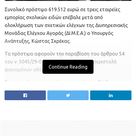
Συνολικό πρόστιμο 619.512 ευρώ σε τρεις εταιρείες
εμπορίας σχολικών ειδών επέβαλε μετά από
ολοκλήρωση των σχετικών ελέγχων της Διυπηρεσιακής
Μονάδας Ελέγχου Αγοράς (ΔΙ.Μ.Ε.Α.) ο Υπουργός
Ανάπτυξης, Κώστας Σκρέκας.
Τα πρόστιμα αφορούν την παραβίαση του άρθρου 54
του ν. 5045/29-07-2023, σχετικά με την περιστολή
Continue Reading
φαινομένων αθέμιτης κερδοφορίας.
Συγκεκριμένα, οι εταιρείες στις οποίες επιβλήθηκαν
πρόστιμα είναι οι ακόλουθες:
– “ΓΙΟΒΑΣ Α.Ε- Ανώνυμος Εμπορική Τεχνική & Τουριστική
Εταιρεία”, 253.650 €
– “NOTOS COM ΣΥΜΜΕΤΟΧΕΣ, ΑΝΩΝΥΜΗ ΕΜΠΟΡΙΚΗ
ΚΑΙ ΒΙΟΜΗΧΑΝΙΚΗ ΕΤΑΙΡΕΙΑ”, 290.950 €