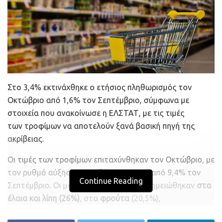
Capital.gr
Στο 3,4% εκτινάχθηκε ο ετήσιος πληθωρισμός τον
Οκτώβριο από 1,6% τον Σεπτέμβριο, σύμφωνα με
στοιχεία που ανακοίνωσε η ΕΛΣΤΑΤ, με τις τιμές
των τροφίμων να αποτελούν ξανά βασική πηγή της
ακρίβειας.
Οι τιμές των τροφίμων επιταχύνθηκαν τον Οκτώβριο, με
τον ρυθμό αύξησης να φθάνει το 9,9% από 9,4% τον
Continue Reading
Σεπτέμβριο. Οι μεγαλύτερες αυξήσεις σημειώθηκαν
στα
έλαια και λίπη (26%)
, στα
φρούτα
(20,5%),
τα
λαχανικά
(12,3%), τα
γαλακτοκομικά – αυγά
(7%) και