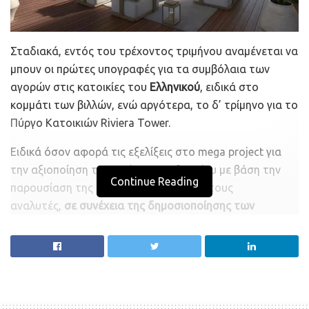
Σταδιακά, εντός του τρέχοντος τριμήνου αναμένεται να
μπουν οι πρώτες υπογραφές για τα συμβόλαια των
αγορών στις κατοικίες του
Ελληνικού
, ειδικά στο
κομμάτι των βιλλών, ενώ αργότερα, το δ’ τρίμηνο για το
Πύργο Κατοικιών Riviera Tower.
Ειδικά όσον αφορά τις εξελίξεις στο mega project για
την αξιοποίηση του πρώην αεροδρομίου με βάση την
Continue Reading
παρουσίαση της
Lamda Development
στους
αναλυτές,
σε συνέχεια της δημοσιοποίησης των
αποτελεσμάτων του γ’ τριμήνου οι βασικές εξελίξεις
εντός του 2022 αφορούν τέσσερα βασικά σημεία:
Ισχυρό εμπορικό ενδιαφέρον για τις οικιστικές
περιοχές