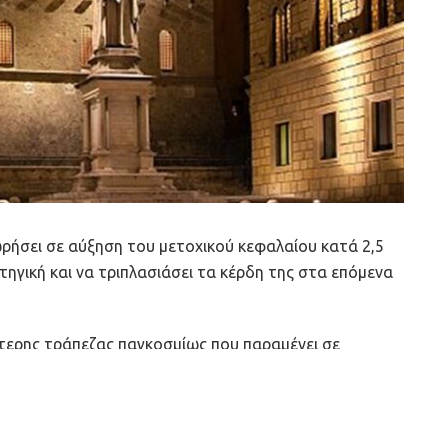
χωρήσει σε αύξηση του μετοχικού κεφαλαίου κατά 2,5
τηγική και να τριπλασιάσει τα κέρδη της στα επόμενα
ότερης τράπεζας παγκοσμίως που παραμένει σε
στισε στους φορολογούμενους 5,4 δισ. ευρώ.
η το μέγεθος της συμμετοχής της, διοχετεύοντας