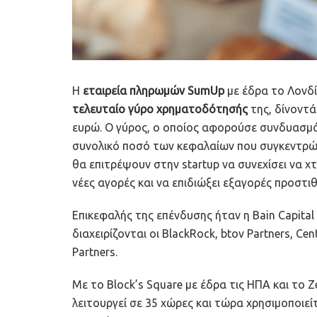
Η
εταιρεία πληρωμών SumUp
με έδρα το Λονδ
τελευταίο γύρο χρηματοδότησής
της, δίνοντά
ευρώ. Ο γύρος, ο οποίος αφορούσε συνδυασμό 
συνολικό ποσό των κεφαλαίων που συγκεντρώθ
θα επιτρέψουν στην startup να συνεχίσει να χ
νέες αγορές και να επιδιώξει εξαγορές προστιθ
Επικεφαλής της επένδυσης ήταν η Bain Capital
διαχειρίζονται οι BlackRock, btov Partners, Cent
Partners.
Με το Block’s Square με έδρα τις ΗΠΑ και το Z
λειτουργεί σε 35 χώρες και τώρα χρησιμοποιε