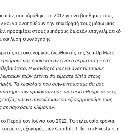
σιών, που ιδρύθηκε το 2012 για να βοηθήσει τους
ν και να αναπτύξουν την επιχείρησή τους μέσω μιας
ωμών, προσφέρει στους εμπόρους δωρεάν επαγγελματικό
 και λύση τιμολόγησης.
δρυτής και οικονομικός διευθυντής της SumUp Marc-
εμπόρους μας όποια και αν είναι η περίσταση – είτε
 αβεβαιότητα. Η ικανότητά μας να αναπτύσσουμε
ευταίων ετών δείχνει ότι είμαστε δίπλα στους
ήριξη. Τα κεφάλαια που συγκεντρώσαμε θα μας
οσύστημα των προϊόντων μας, να επεκταθούμε σε νέες
ς αξίας και να συνεχίσουμε να εξισορροπούμε τους
ς σε παγκόσμια κλίμακα».
στο Περού τον Ιούνιο του 2022. Τα τελευταία χρόνια,
ι με τις εξαγορές των Goodtill, Tiller και Fivestars, η