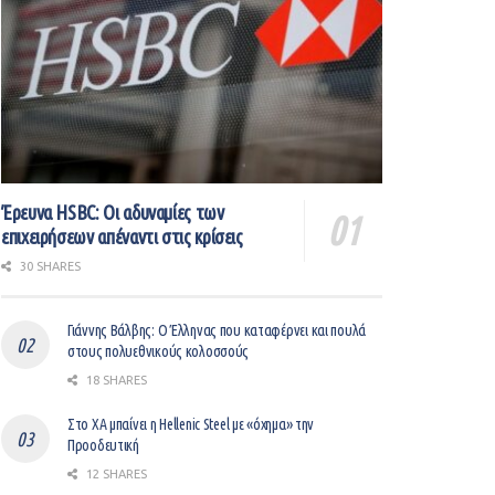
Έρευνα HSBC: Οι αδυναμίες των
επιχειρήσεων απέναντι στις κρίσεις
30 SHARES
Γιάννης Βάλβης: O Έλληνας που καταφέρνει και πουλά
στους πολυεθνικούς κολοσσούς
18 SHARES
Στο ΧΑ μπαίνει η Hellenic Steel με «όχημα» την
Προοδευτική
12 SHARES