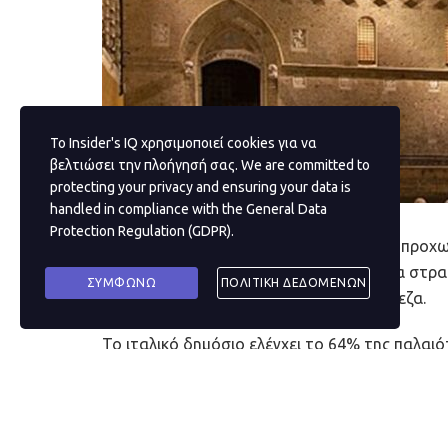
Το Insider's IQ χρησιμοποιεί cookies για να
βελτιώσει την πλοήγησή σας. We are committed to
protecting your privacy and ensuring your data is
handled in compliance with the
General Data
Protection Regulation (GDPR)
.
Η Monte dei Paschi di Siena σχεδιάζει να προ
δισ. ευρώ για να χρηματοδοτήσει μια νέα στρα
ΣΥΜΦΩΝΩ
ΠΟΛΙΤΙΚΗ ΔΕΔΟΜΕΝΩΝ
τρία χρόνια, όπως τόνισε η ιταλική τράπεζα.
Το ιταλικό δημόσιο ελέγχει το 64% της παλαι
λειτουργία, μετά τη διάσωση του 2017 που κό
Θα χρηματοδοτήσει την τελευταία ΑΜΚ με βάσ
επιπλέον 1,6 δισ. ευρώ στην τράπεζα.