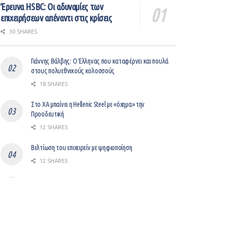
Έρευνα HSBC: Οι αδυναμίες των
επιχειρήσεων απέναντι στις κρίσεις
30 SHARES
Γιάννης Βάλβης: O Έλληνας που καταφέρνει και πουλά
στους πολυεθνικούς κολοσσούς
18 SHARES
Στο ΧΑ μπαίνει η Hellenic Steel με «όχημα» την
Προοδευτική
12 SHARES
Βελτίωση του επιχειρείν με ψηφιοποίηση
12 SHARES
Gem: Ο “μεσάζοντας” μεταξύ LinkedIn και Workday
συγκεντρώνει $37,000,000
8 SHARES