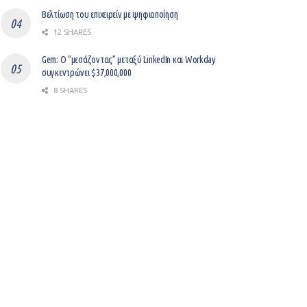
Βελτίωση του επιχειρείν με ψηφιοποίηση
12 SHARES
Gem: Ο “μεσάζοντας” μεταξύ LinkedIn και Workday
συγκεντρώνει $37,000,000
8 SHARES