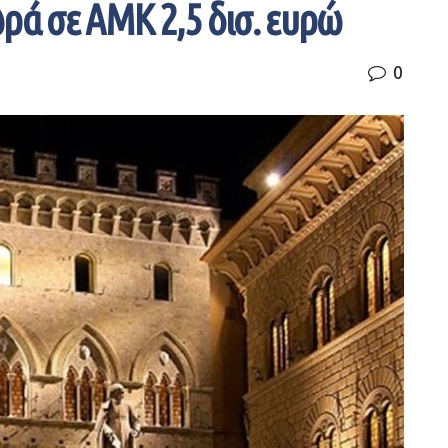
ρά σε ΑΜΚ 2,5 δισ. ευρώ
0