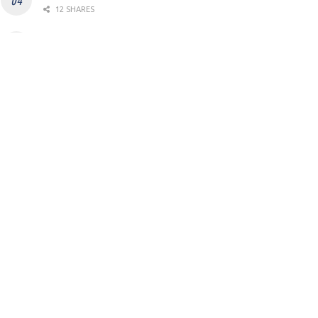
12 SHARES
Gem: Ο “μεσάζοντας” μεταξύ LinkedIn και Workday
συγκεντρώνει $37,000,000
8 SHARES