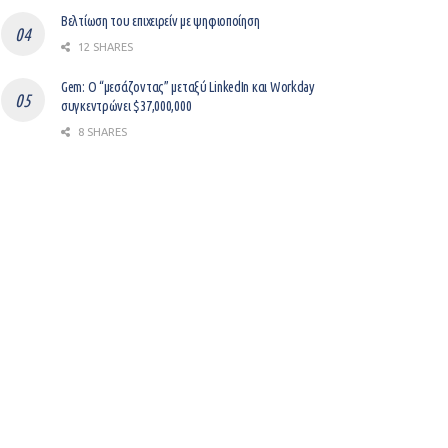
Βελτίωση του επιχειρείν με ψηφιοποίηση
12 SHARES
Gem: Ο “μεσάζοντας” μεταξύ LinkedIn και Workday
συγκεντρώνει $37,000,000
8 SHARES