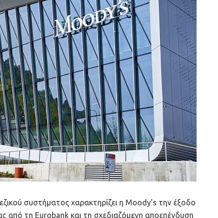
πεζικού συστήματος χαρακτηρίζει η Moody’s την έξοδο
ς από τη Eurobank και τη σχεδιαζόμενη αποεπένδυση