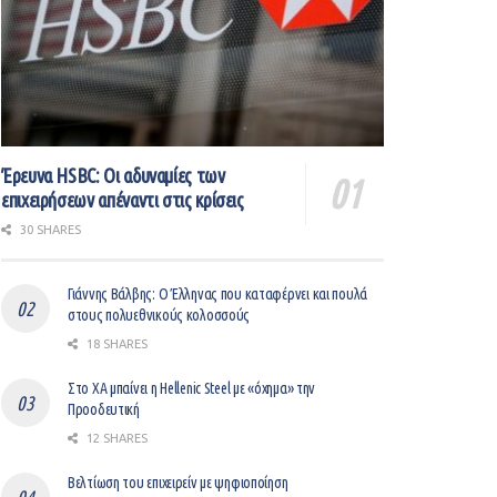
Έρευνα HSBC: Οι αδυναμίες των
επιχειρήσεων απέναντι στις κρίσεις
30 SHARES
Γιάννης Βάλβης: O Έλληνας που καταφέρνει και πουλά
στους πολυεθνικούς κολοσσούς
18 SHARES
Στο ΧΑ μπαίνει η Hellenic Steel με «όχημα» την
Προοδευτική
12 SHARES
Βελτίωση του επιχειρείν με ψηφιοποίηση