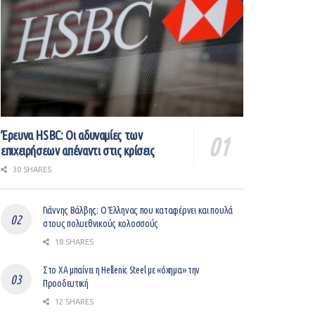
Έρευνα HSBC: Οι αδυναμίες των
επιχειρήσεων απέναντι στις κρίσεις
30 SHARES
Γιάννης Βάλβης: O Έλληνας που καταφέρνει και πουλά
στους πολυεθνικούς κολοσσούς
18 SHARES
Στο ΧΑ μπαίνει η Hellenic Steel με «όχημα» την
Προοδευτική
12 SHARES