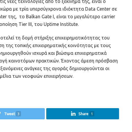
ς νέες τεχνολογίες από το ξεκίνημά της, είναι ο
χώρα με τρία υπερσύγχρονα ιδιόκτητα Data Center σε
r της, το Balkan Gate I, είναι το μεγαλύτερο carrier
οίηση Tier III, του Uptime Institute.
ποτελεί τη δομή στήριξης επιχειρηματικότητας του
ση της τοπικής επιχειρηματικής κοινότητας με τους
δημιουργηθούν ισχυρά και βιώσιμα επιχειρηματικά
μογή καινοτόμων πρακτικών. Έχοντας άμεση πρόσβαση
υξανόμενες ανάγκες της αγοράς δημιουργούνται οι
μέλια των νεοφυών επιχειρήσεων.
Tweet
3
Share
1