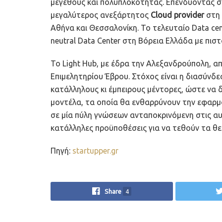
μεγέθους και πολυπλοκότητας. Επενδύοντας στι
μεγαλύτερος ανεξάρτητος
Cloud provider
στη 
Αθήνα και Θεσσαλονίκη. Το τελευταίο Data cente
neutral Data Center στη Βόρεια Ελλάδα με πιστοπ
To Light Hub, με έδρα την Αλεξανδρούπολη, α
Επιμελητηρίου Έβρου. Στόχος είναι η διασύνδε
κατάλληλους κι έμπειρους μέντορες, ώστε να 
μοντέλα, τα οποία θα ενθαρρύνουν την εφαρ
σε μία πύλη γνώσεων ανταποκρινόμενη στις α
κατάλληλες προϋποθέσεις για να τεθούν τα θε
Πηγή:
startupper.gr
Share
4