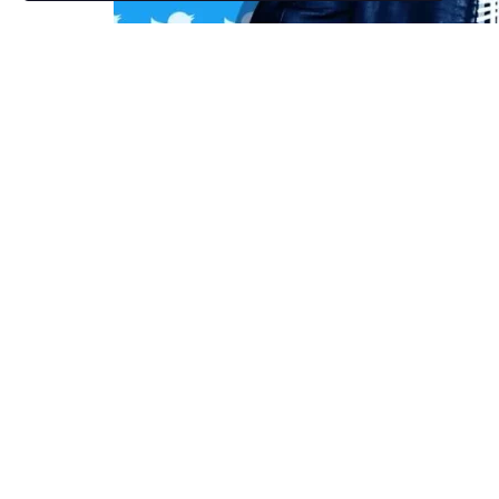
Η αξία της μετοχής του Twitter έχει καταγρά
Elon Musk υποδεικνύουν στους επενδυτές πως
επαναδιαπραγματευτεί την προσφορά εξαγοράς
Το παρασκήνιο
Στο παρασκήνιο, όμως, τα πάντα κυλούν ήρεμα
να εργάζονται πυρετωδώς για τη διεκπεραίωσ
Μία ένδειξη πως η συμφωνία βαίνει κανονικότ
σελίδων των στοιχείων διαπραγμάτευσης αυτή
έγγραφο δημιουργήθηκε μετά από κοινή συνερ
Musk, σύμφωνα με εμπιστευτικές πηγές του B
Παρόμοια είναι και η κατάσταση στις τράπεζ