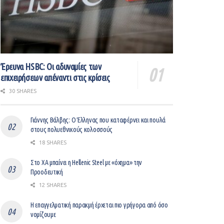
Έρευνα HSBC: Οι αδυναμίες των
επιχειρήσεων απέναντι στις κρίσεις
30 SHARES
Γιάννης Βάλβης: O Έλληνας που καταφέρνει και πουλά
στους πολυεθνικούς κολοσσούς
18 SHARES
Στο ΧΑ μπαίνει η Hellenic Steel με «όχημα» την
Προοδευτική
12 SHARES
Η επαγγελματική παρακμή έρχεται πιο γρήγορα από όσο
νομίζουμε