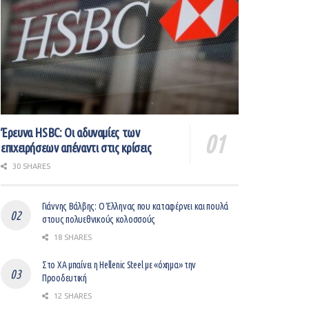
Έρευνα HSBC: Οι αδυναμίες των
επιχειρήσεων απέναντι στις κρίσεις
30 SHARES
Γιάννης Βάλβης: O Έλληνας που καταφέρνει και πουλά
στους πολυεθνικούς κολοσσούς
18 SHARES
Στο ΧΑ μπαίνει η Hellenic Steel με «όχημα» την
Προοδευτική
12 SHARES