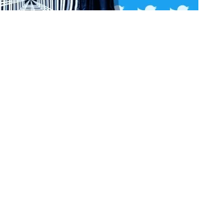
ψει πτώση τη στιγμή που τα αλλοπρόσαλλα tweets του
 ο δισεκατομμυριούχος πρόκειται να αποσυρθεί ή να
 της εταιρείας ύψους $44 δισ.
, με τους συμβούλους και τα στελέχη των εταιρειών
η της εξαγοράς.
ατα είναι και η επίσημη καταχώρηση εγγράφου 139
ς προς τους ρυθμιστές την περασμένη Τρίτη. Το
γασία των δύο πλευρών και υπογράφηκε από τον
loomberg.
ες που συμφώνησαν να χρηματοδοτήσουν τη συμφωνία.