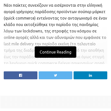
Νέοι παίκτες συνεχίζουν να εισέρχονται στην ελληνική
αγορά γρήγορης παράδοσης προϊόντων σούπερ µάρκετ
(quick commerce) εντείνοντας τον ανταγωνισµό σε έναν
κλάδο που εκτοξεύθηκε την περίοδο της πανδηµίας
λόγω των lockdowns, της στροφής του κόσµου σε
online αγορές αλλά και των αδυναµιών που εµφάνισε το
last mile delivery την περίοδο εκείνη (το τελευταίο
τµήµα της διαδροµής του προϊόντος από την αποθήκη
Continue Reading
έως την παράδοση στον πελάτη). Την ίδια όµως στιγµή
το λεγόµενο quick commerce δείχνει παγκοσµίως σαφή
σηµάδια διόρθωσης και εξορθολογισµού, µε αρκετές
τέτοιες εταιρείες που γεννήθηκαν τη διετία της
πανδηµίας να περιορίζουν τα κόστη τους επιδιώκοντας
να µπουν στον δρόµο της κερδοφορίας.
Τελευταίος παίκτης που εµφανίστηκε πρόσφατα στην
ελληνική αγορά, έχοντας συγκεντρώσει 3 εκατ. ευρώ