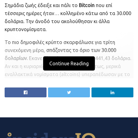
Σημάδια ζωής έδειξε και πάλι το
Bitcoin
που επί
αναφέρουν πληροφορίες από το dark store που διατηρεί
τέσσερις ημέρες ήταν… κολλημένο κάτω από τα 30.000
στο κέντρο της Αθήνας, η εταιρεία εξυπηρετεί τις
δολάρια. Την άνοδό του ακολούθησαν κι άλλα
περιοχές από τη Νέα Σµύρνη έως το Κολωνάκι, ενώ τον
κρυπτονομίσματα.
Ιούνιο θα λειτουργούν άλλα τέσσερα καταστήµατα τα
οποία θα εξυπηρετούν καταναλωτές από τα βόρεια έως
Το πιο δημοφιλές κρύπτο σκαρφάλωσε για τρίτη
τα νότια προάστια της Αττικής. Η εταιρεία µέσα από την
συνεχόμενη μέρα,
σπάζοντας το όριο των 30.000
εφαρµογή της δίνει τη δυνατότητα στους καταναλωτές
δολαρίων.
Εκανε άλμα έως 4,4% στα 30.441,43 δολάρια.
Continue Reading
να επιλέγουν πάνω από 2.000 προϊόντα σε τιµές
Αν και η κυριαρχία του ενισχύθηκε εσχάτως, μερικά
αντίστοιχες µε αυτές των σούπερ µάρκετ.
εναλλακτικά νομίσματα (altcoins) υπεραπέδωσαν με το
Avalanche να ενισχύεται κατά 6,6% και το Cardano να
Το συγκεκριµένο –κοστοβόρο– µοντέλο που απαιτεί
κερδίζει 8,6%.
µεγάλο όγκο κεφαλαίων (end-to-end) για τα logistics,
την τεχνολογία αλλά και τη διανοµή αναπτύσσουν
Το Bitcoin δέχθηκε πλήγμα τους τελευταίους μήνες
επίσης η efood market που διαθέτει 42 dark stores, η
καθώς η Federal Reserve και άλλες κεντρικές τράπεζες
Wolt Market, αλλά και η pop market, ελληνική startup η
μπήκαν σε τροχιά αύξησης επιτοκίων λόγω του υψηλού
οποία προσφάτως σήκωσε επιπλέον κεφάλαια και
πληθωρισμού.
άνοιξε και έκτο αποθηκευτικό χώρο στο Περιστέρι.