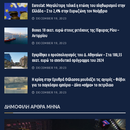
quick commerce, όπως η Deliveroo, η Delivery Hero, η
Πηγή:
fortunegreece.gr
Eurostat: Μεγαλύτερη τελικά η πτώση του πληθωρισμού στην
Doordash αλλά και η Just Eat, έχουν δει το τελευταίο
Ελλάδα – Στο 2,4% στην Ευρωζώνη τον Νοέμβριο
διάστηµα τη µετοχή τους να µειώνεται έως και 60%70%
DECEMBER 19, 2023
σε σύγκριση µε πέρυσι και προβαίνουν σε αντίστοιχες
Βonus 10 εκατ. ευρώ στους μετόχους της Γέφυρας Ρίου –
κινήσεις για να εξορθολογίσουν τα κόστη και να
Αντιρρίου
στραφούν προς την κερδοφορία.
DECEMBER 19, 2023
Πηγή:
moneyreview.gr
Εγκρίθηκε ο προϋπολογισμός του Δ. Αθηναίων – Στα 180,55
εκατ. ευρώ το επενδυτικό πρόγραμμα του 2024
DECEMBER 19, 2023
Η κρίση στην Ερυθρά Θάλασσα μουδιάζει τις αγορές – Φόβοι
για το παγκόσμιο εμπόριο – Δίνει «σήμα» το πετρέλαιο
DECEMBER 19, 2023
ΔΗΜΟΦΙΛΗ ΑΡΘΡΑ ΜΗΝΑ