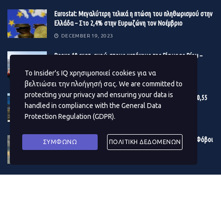
στις 10 Νοεμβρίου.
Eurostat: Μεγαλύτερη τελικά η πτώση του πληθωρισμού στην
Οι τράπεζες έχουν επίσης πρόσβαση στη
Ελλάδα – Στο 2,4% στην Ευρωζώνη τον Νοέμβριο
ρευστότητα από την υφιστάμενη διευκόλυνση για
DECEMBER 19, 2023
το μακροπρόθεσμο Repo, τη διευκόλυνση
Βonus 10 εκατ. ευρώ στους μετόχους της Γέφυρας Ρίου –
παράθυρο έκπτωσης και ένα εβδομαδιαίο repo σε
Αντιρρίου
δολάρια ΗΠΑ που υποστηρίζεται από τις διεθνείς
Το Insider's IQ χρησιμοποιεί cookies για να
DECEMBER 19, 2023
γραμμές συναλλαγών.
βελτιώσει την πλοήγησή σας. We are committed to
protecting your privacy and ensuring your data is
Εγκρίθηκε ο προϋπολογισμός του Δ. Αθηναίων – Στα 180,55
Επιπλέον, η BOE καθιστά διαθέσιμα αποθεματικά
handled in compliance with the
General Data
εκατ. ευρώ το επενδυτικό πρόγραμμα του 2024
μέσω της διευκόλυνσης του βραχυπρόθεσμου Repo
Protection Regulation (GDPR)
.
DECEMBER 19, 2023
κάθε εβδομάδα, με σκοπό να διασφαλίσει ότι τα
βραχυπρόθεσμα επιτόκια της αγοράς παραμένουν
Η κρίση στην Ερυθρά Θάλασσα μουδιάζει τις αγορές – Φόβοι
ΣΥΜΦΩΝΩ
ΠΟΛΙΤΙΚΗ ΔΕΔΟΜΕΝΩΝ
για το παγκόσμιο εμπόριο – Δίνει «σήμα» το πετρέλαιο
κοντά στο τραπεζικό επιτόκιο.
DECEMBER 19, 2023
Πηγή:
moneyreview.gr
ΔΗΜΟΦΙΛΗ ΑΡΘΡΑ ΜΗΝΑ