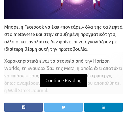
Μπορεί η Facebook να έχει «ποντάρει» όλα της τα λεφτά
στο metaverse και στην επαυξημένη πραγματικότητα,
αλλά οι καταναλωτές δεν φαίνεται να αγκαλιάζουν με
ιδιαίτερη θέρμη αυτή την πρωτοβουλία.
Χαρακτηριστικά είναι τα στοιχεία από την Horizon
Worlds, τη «ναυαρχίδα» της Meta, η οποία έχει αποτύχει
να «πιάσει» τους στόχους του Μαρκ Ζούκερμπεργκ,
Continue Reading
όπως αναφέρουν εσωτερικά έγγραφα που αποκαλύπτει
η Wall Street Journal.
Ο αρχικός στόχος ήταν οι 500.000 ενεργοί χρήστες
μηνιαίως έως το τέλος του 2022. Αλλά οι μέχρι στιγμής
επιδόσεις δεν επιβεβαιώνουν τις προσδοκίες της
διοίκησης, καθώς οι τρέχοντες αριθμοί είναι λιγότεροι