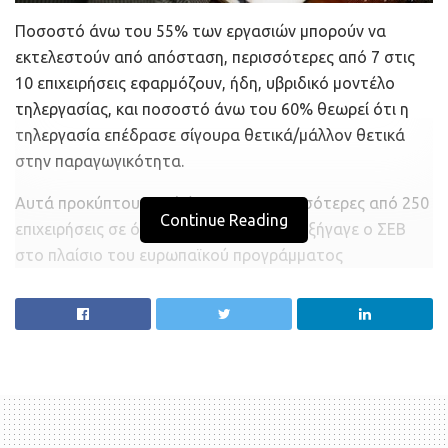
Ποσοστό άνω του 55% των εργασιών μπορούν να
εκτελεστούν από απόσταση, περισσότερες από 7 στις
10 επιχειρήσεις εφαρμόζουν, ήδη, υβριδικό μοντέλο
τηλεργασίας, και ποσοστό άνω του 60% θεωρεί ότι η
τηλεργασία επέδρασε σίγουρα θετικά/μάλλον θετικά
στην παραγωγικότητα.
Αυτά προκύπτουν από έρευνα σε περισσότερες από 250
Continue Reading
επιχειρήσεις σε όλη την Ελλάδα, που διεξήγαγε ο ΣΕΒ
στο πλαίσιο του ευρωπαϊκού προγράμματος
SEVSOCDIAL για την τηλεργασία.
Το πρόγραμμα επικεντρώνεται σε 3 μείζονες προκλήσεις
που αφορούν: α) στην προσαρμογή του εθνικού
κοινωνικού διαλόγου (διαδικασίες, προτεραιότητα
ζητημάτων, μεθοδολογία) στα νέα δεδομένα που
δημιουργεί η τηλεργασία, β) στην παροχή στήριξης προς