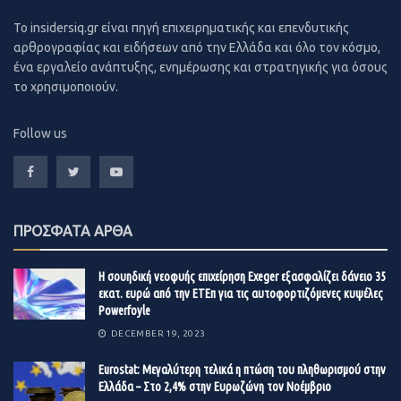
υλοποιεί ή για τα οποία έχει μειοδοτήσει.
To insidersiq.gr είναι πηγή επιχειρηματικής και επενδυτικής
αρθρογραφίας και ειδήσεων από την Ελλάδα και όλο τον κόσμο,
Με στόχο την ενίσχυση του αποτυπώματός της στις
ένα εργαλείο ανάπτυξης, ενημέρωσης και στρατηγικής για όσους
παραχωρήσεις, κατά τον κ. Εξάρχου, υπάρχουν
το χρησιμοποιούν.
συζητήσεις για τη συμμετοχή της Intrakat στη
διεκδίκηση της Αττικής Οδού μέσω της μεθόδου της
Follow us
μετοχικής συμμετοχής σε ενδιαφερόμενο σχήμα. Το
«παρών» αναμένεται να δώσει και στο διαγωνισμό για
το έργο Early Contractor Involvement (ECI) στο Ελληνικό
που περιλαμβάνει την ανάπτυξη του εμπορικού κέντρου
ΠΡΟΣΦΑΤΑ ΑΡΘΑ
με χρήσεις γραφείων στην λεωφόρο Βουλιαγμένη από
κοινού με την γαλλική Bouygues. Αντίστοιχα, δηλαδή με
Η σουηδική νεοφυής επιχείρηση Exeger εξασφαλίζει δάνειο 35
το ECI για τον Marina Residential Tower.
εκατ. ευρώ από την ΕΤΕπ για τις αυτοφορτιζόμενες κυψέλες
Powerfoyle
Η αναβολή
DECEMBER 19, 2023
Η χθεσινή έκτακτη γ.σ. συνέλευση αναβλήθηκε ύστερα
Eurostat: Μεγαλύτερη τελικά η πτώση του πληθωρισμού στην
από αίτημα του κ. Κούτρα, που θεωρεί ότι τα τρία
Ελλάδα – Στο 2,4% στην Ευρωζώνη τον Νοέμβριο