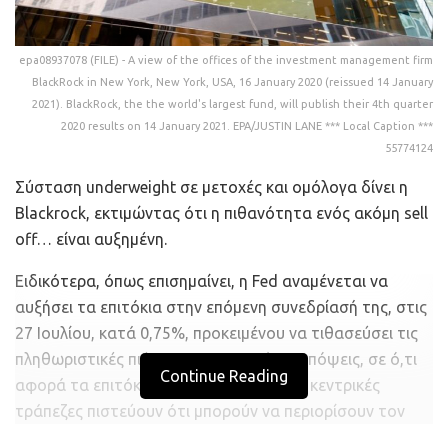
epa08937078 (FILE) - A view of the offices of the investment management firm
BlackRock in New York, New York, USA, 16 January 2020 (reissued 14 January
2021). BlackRock, the the world's largest fund, will publish their 4th quarter
2020 results on 14 January 2021. EPA/JUSTIN LANE *** Local Caption ***
55774124
Σύσταση underweight σε μετοχές και ομόλογα δίνει η
Blackrock, εκτιμώντας ότι η πιθανότητα ενός ακόμη sell
off… είναι αυξημένη.
Ειδικότερα, όπως επισημαίνει, η Fed αναμένεται να
αυξήσει τα επιτόκια στην επόμενη συνεδρίασή της, στις
27 Ιουλίου, κατά 0,75%, προκειμένου να τιθασεύσει τις
πληθωριστικές πιέσεις. Στην αγορά, οι απόψεις, σε ό,τι
Continue Reading
αφορά τα επιτόκια, διίστανται. Γιατί; Οι κεντρικές
τράπεζες πιστεύουν ότι μπορούν να περιορίσουν τον
πληθωρισμό και να προκαλέσουν ήπια επιβράδυνση, ενώ