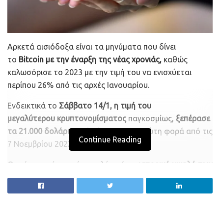
Aρκετά αισιόδοξα είναι τα μηνύματα που δίνει
το
Bitcoin
με την έναρξη της νέας χρονιάς,
καθώς
καλωσόρισε το 2023 με την τιμή του να ενισχύεται
περίπου 26% από τις αρχές Ιανουαρίου.
Ενδεικτικά το
Σάββατο 14/1, η τιμή του
μεγαλύτερου
κρυπτονομίσματος
παγκοσμίως,
ξεπέρασε
τα 21.000 δολάρια
ανά νόμισμα, για πρώτη φορά από τις
Continue Reading
7 Νοεμβρίου 2022.
Ωστόσο, απέχει ακόμη πολύ από το
ιστορικό υψηλό των
68.990 δολαρίων που πέτυχε τον Νοέμβριο του
2021,
αλλά έχει δώσει σημαντικούς λόγους στους
«παίκτες» της αγοράς να είναι αισιόδοξοι.