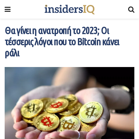
Θα γίνει η ανατροπή το 2023; Oι
τέσσερις λόγοι που το Bitcoin κάνει
ράλι