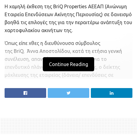
Η χαμηλή έκθεση της BriQ Properties ΑΕΕΑΠ (Ανώνυμη
Εταιρεία Επενδύσεων Ακίνητης Περιουσίας) σε δανεισμό
βοηθά τις επιλογές της για την περαιτέρω ανάπτυξη του
χαρτοφυλακίου ακινήτων της.
Όπως είπε χθες η διευθύνουσα σύμβουλος
της BriQ, Άννα Αποστολίδου, κατά τη ετήσια γενική
συνέλευση, απαντώντας σε ερωτήσεις για το
Continue Reading
επενδυτικό πλάνο της επόμενης τριετίας, ο δείκτης
μόχλευσης της εταιρείας (δάνεια/ επενδύσεις σε
ακίνητα) είναι 23%. «Εύκολα, λοιπόν, το χαρτοφυλάκιο
μας (σήμερα αξίας 122 εκατ.) μπορεί να φθάσει στα 150
εκατ., ακόμα και στα 200 εκατ. με αύξηση του
δανεισμού μας που είναι χαμηλά» σημείωσε και
πρόσθεσε: «Στόχος είναι να μεγαλώσουμε με επενδύσεις
σε logistics, ξενοδοχεία και γραφεία».
Η μέση απόδοση του χαρτοφυλακίου της BriQ είναι 7%