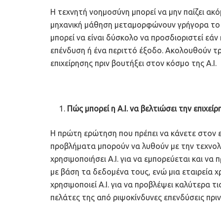
Η τεχνητή νοημοσύνη μπορεί να μην παίζει ακόμ
μηχανική μάθηση μεταμορφώνουν γρήγορα το 
μπορεί να είναι δύσκολο να προσδιοριστεί εάν 
επένδυση ή ένα περιττό έξοδο. Ακολουθούν τρε
επιχείρησης πριν βουτήξει στον κόσμο της A.I.
Πώς μπορεί η Α.Ι. να βελτιώσει την επιχείρ
Η πρώτη ερώτηση που πρέπει να κάνετε στον εα
προβλήματα μπορούν να λυθούν με την τεχνολο
χρησιμοποιήσει A.I. για να εμπορεύεται και ν
με βάση τα δεδομένα τους, ενώ μια εταιρεία
χρησιμοποιεί A.I. για να προβλέψει καλύτερα τ
πελάτες της από ριψοκίνδυνες επενδύσεις πριν 