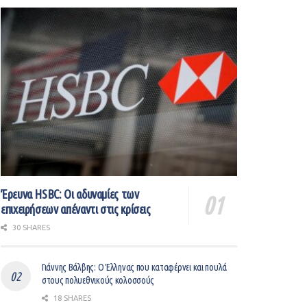
Έρευνα HSBC: Οι αδυναμίες των
επιχειρήσεων απέναντι στις κρίσεις
30 SHARES
Γιάννης Βάλβης: O Έλληνας που καταφέρνει και πουλά
στους πολυεθνικούς κολοσσούς
18 SHARES