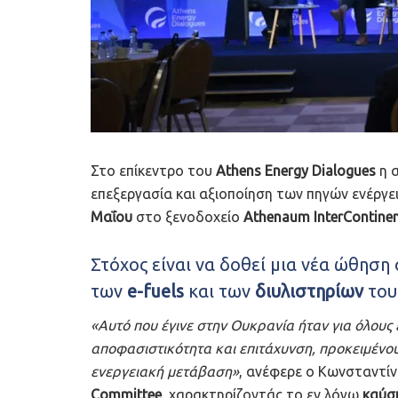
Στο επίκεντρο του
Athens Energy Dialogues
η α
επεξεργασία και αξιοποίηση των πηγών ενέργε
Μαΐου
στο ξενοδοχείο
Athenaum InterContinen
Στόχος είναι να δοθεί μια νέα ώθηση 
των
e-fuels
και των
διυλιστηρίων
το
«Αυτό που έγινε στην Ουκρανία ήταν για όλους
αποφασιστικότητα και επιτάχυνση, προκειμένου
ενεργειακή μετάβαση»
, ανέφερε o Κωνσταντί
Committee
, χαρακτηρίζοντάς το εν λόγω
καύσ