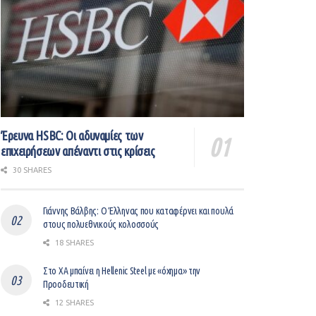
Έρευνα HSBC: Οι αδυναμίες των
επιχειρήσεων απέναντι στις κρίσεις
30 SHARES
Γιάννης Βάλβης: O Έλληνας που καταφέρνει και πουλά
στους πολυεθνικούς κολοσσούς
18 SHARES
Στο ΧΑ μπαίνει η Hellenic Steel με «όχημα» την
Προοδευτική
12 SHARES