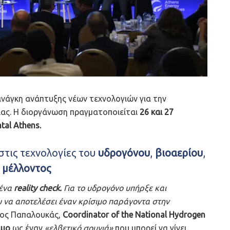
νάγκη ανάπτυξης νέων τεχνολογιών για την
ιας. Η διοργάνωση πραγματοποιείται
26 και 27
tal Athens.
στις τεχνολογίες του
υδρογόνου
,
βιοαερίου
,
υ
μέλλοντος
 ένα
reality check.
Για το υδρογόνο υπήρξε και
 να αποτελέσει έναν κρίσιμο παράγοντα στην
νος Παπαλουκάς,
Coordinator of the National Hydrogen
ιμο
ως έναν
«ελβετικό σουγιά»
που μπορεί να γίνει