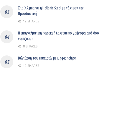
Στο ΧΑ μπαίνει η Hellenic Steel με «όχημα» την
Προοδευτική
12 SHARES
Η επαγγελματική παρακμή έρχεται πιο γρήγορα από όσο
νομίζουμε
8 SHARES
Βελτίωση του επιχειρείν με ψηφιοποίηση
12 SHARES