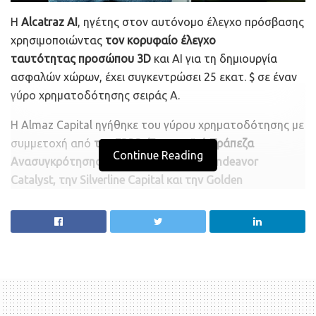
Η
Alcatraz AI
, ηγέτης στον αυτόνομο έλεγχο πρόσβασης
χρησιμοποιώντας
τον κορυφαίο έλεγχο
ταυτότητας
προσώπου 3D
και AI για τη δημιουργία
ασφαλών χώρων, έχει συγκεντρώσει 25 εκατ. $ σε έναν
γύρο χρηματοδότησης σειράς Α.
Η Almaz Capital ηγήθηκε του γύρου χρηματοδότησης με
συμμετοχή από
την EBRD (Ευρωπαϊκή Τράπεζα
Continue Reading
Ανασυγκρότησης και Ανάπτυξης)
,
την Endeavor
Catalyst, την Silverline Capital και την Golden
Seeds,
αλλά και τη συμμετοχή των υφιστάμενων
επενδυτών JCI Ventures (ο εταιρικός βραχίονας της
Johnson Controls), Ray Stata, Hardware Club και LDV
Partners.
«Στην Alcatraz AI, πιστεύουμε ότι η ασφάλεια και η
προστασία είναι η πρώτη αρχή και δεσμευόμαστε να