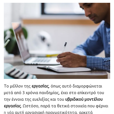
Καστοριά, Αλεξανδρούπολη, Ιωάννινα και Ζαγοροχώρια
είναι μερικοί από τους προορισμούς που μετατράπηκαν
σε πόλο έλξης για όσους προτιμούν τις οδικές
μετακινήσεις, αγαπούν σπορ όπως το rafting, η
αναρρίχηση, η πεζοπορία και η ιππασία και επιλέγουν
value for money κομβικές τοποθεσίες που είναι κοντά σε
περιοχές που βρέχονται από θάλασσα.
Η Ήπειρος των τεσσάρων εποχών
«Μετά από δύο χρόνια COVID ο κόσμος απόλαυσε τα
βουνά. Η Ήπειρος πρέπει να πήγε καλύτερα σαν
περιφέρεια σε ποσοστιαία αύξηση από ότι όλες οι
Το μέλλον της
εργασίας
, όπως αυτό διαμορφώνεται
υπόλοιπες της χώρας και ιδιαίτερα ο νομός Ιωαννίνων
μετά από 3 χρόνια πανδημίας, έχει στο επίκεντρό του
με το Ζαγόρι, τα Τζουμέρκα, τα Μαστροχώρια και την
την έννοια της ευελιξίας και του
υβριδικού μοντέλου
Κόνιτσα κινήθηκαν +50% συγκριτικά με πέρυσι. Το motto
εργασίας
. Ωστόσο, παρά τα θετικά στοιχεία που φέρνει
«Η Ήπειρος των τεσσάρων εποχών» βλέπουμε να
η νέα αυτή εργασιακή πραγματικότητα, αρκετά