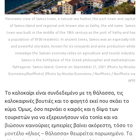
Panoramic view of Samos town, a natural sea harbor, the port town and capital
of Samos Island and regional unit known also as Vathy, the old name. Samos
town was built in the middle of the 18th century as the port of Vathy and has
a population of 8100 residents. In ancient times, Samos was an especially rich
and powerful city-state, known for its vineyards and wine production while
nowadays the Samian economy relies on agriculture and tourist industry.
Samos is the birthplace of the Greek philosopher and mathematician
Pythagoras. Samos Island, Greece on September 21, 2021 (Photo by Nicolas
Economou/NurPhoto) (Photo by Nicolas Economou / NurPhoto / NurPhoto via
AFP)
Το καλοκαίρι είναι συνδεδεμένο με τη θάλασσα, τις
καλοκαιρινές βουτιές και το φαγητό εκεί που σκάει το
κύμα. Όμως, όσο περνάει ο καιρός και η δίψα των
τουριστών για να εξερευνήσουν νέα τοπία και να
βιώσουν καινούριες εμπειρίες βαίνει ακόρεστη, τόσο το
μοντέλο «ήλιος – θάλασσα» θεωρείται παρωχημένο. Τα