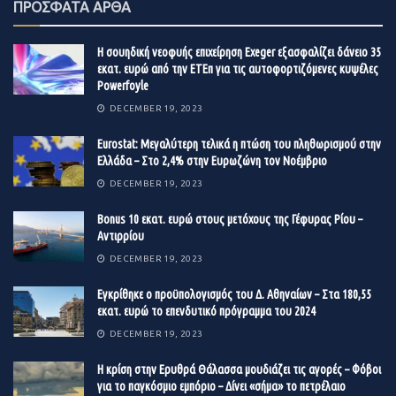
ΠΡΟΣΦΑΤΑ ΑΡΘΑ
Η
Cosmote
στέκεται δίπλα στις επιχειρήσεις, με στόχο
Η σουηδική νεοφυής επιχείρηση Exeger εξασφαλίζει δάνειο 35
την αναβάθμιση των παρεχόμενων υπηρεσιών και την
εκατ. ευρώ από την ΕΤΕπ για τις αυτοφορτιζόμενες κυψέλες
προώθηση της πρωτοπορίας, εξοπλίζει και επεκτείνει το
Powerfoyle
δίκτυό της με νέες Οπτικές FTTH. Η εταιρεία στοχεύει,
DECEMBER 19, 2023
με την ανάπτυξη του επενδυτικού αυτού πλάνου
Eurostat: Μεγαλύτερη τελικά η πτώση του πληθωρισμού στην
ύψους
3,5 εκατ. ευρώ,
να φτάσει τις ένα εκατομμύριο
Ελλάδα – Στο 2,4% στην Ευρωζώνη τον Νοέμβριο
παροχές
fiber
μέχρι το τέλος του 2022 καθώς και να
DECEMBER 19, 2023
αναβαθμίσει την ταχύτητα του ίντερνετ σε
750.000
εταιρικούς πελάτες
– που δεν μπορούν ακόμα να
Βonus 10 εκατ. ευρώ στους μετόχους της Γέφυρας Ρίου –
Αντιρρίου
αξιοποιήσουν την
Fiber
υπηρεσία.
DECEMBER 19, 2023
Επιπρόσθετα, η Cosmote απελευθερώνει την ομιλία
Εγκρίθηκε ο προϋπολογισμός του Δ. Αθηναίων – Στα 180,55
χωρίς μεταβολή στις χρεώσεις για επιπλέον στήριξη των
εκατ. ευρώ το επενδυτικό πρόγραμμα του 2024
επιχειρήσεων- ενώ παράλληλα παρέχει μια ευρεία γκάμα
DECEMBER 19, 2023
προϊόντων και υπηρεσιών με το πρόγραμμα
Grow Your
Η κρίση στην Ερυθρά Θάλασσα μουδιάζει τις αγορές – Φόβοι
Business,
όπως υπηρεσίες IoT λύσεις, Cloud τηλεφωνικά
για το παγκόσμιο εμπόριο – Δίνει «σήμα» το πετρέλαιο
κέντρα και υπηρεσίες marketing.