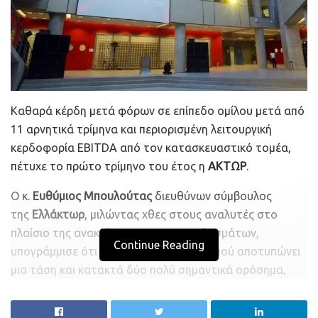
Καθαρά κέρδη μετά φόρων σε επίπεδο ομίλου μετά από
11 αρνητικά τρίμηνα και περιορισμένη λειτουργική
κερδοφορία EBITDA από τον κατασκευαστικό τομέα,
πέτυχε το πρώτο τρίμηνο του έτος η
ΑΚΤΩΡ
.
Ο κ.
Ευθύμιος Μπουλούτας
διευθύνων σύμβουλος
της
Ελλάκτωρ
, μιλώντας χθες στους αναλυτές στο
πλαίσιο της ανακοίνωσης των αποτελεσμάτων,
Continue Reading
υπογράμμισε ότι η εικόνα του ισολογισμού αποτυπώνει
μια τάση και κατακτά δύο πολύ σημαντικά ορόσημα,
παρά το γεγονός ότι παραδοσιακά οι πρώτες μήνες του
έτους δεν είναι οι πιο αντιπροσωπευτικοί.