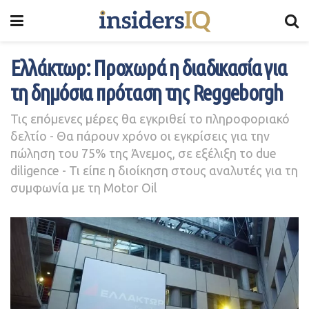
Ελλάκτωρ: Προχωρά η διαδικασία για
τη δημόσια πρόταση της Reggeborgh
Τις επόμενες μέρες θα εγκριθεί το πληροφοριακό
δελτίο - Θα πάρουν χρόνο οι εγκρίσεις για την
πώληση του 75% της Άνεμος, σε εξέλιξη το due
diligence - Τι είπε η διοίκηση στους αναλυτές για τη
συμφωνία με τη Motor Oil