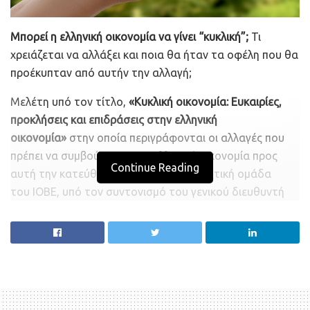
Μπορεί η ελληνική οικονομία να γίνει “κυκλική”;
Τι
χρειάζεται να αλλάξει και ποια θα ήταν τα οφέλη που θα
προέκυπταν από αυτήν την αλλαγή;
Μελέτη υπό τον τίτλο,
«Κυκλική οικονομία: Ευκαιρίες,
προκλήσεις και επιδράσεις στην ελληνική
οικονομία»
στην οποία περιγράφονται οι αλλαγές που
πρέπει να συμβούν και στην ελληνική οικονομία προς
Continue Reading
αυτή την κατεύθυνση, εκπόνησε ερευνητική ομάδα
του ΙΟΒΕ, υπό τον συντονισμό του γενικού διευθυντή
Νίκου Βέττα και με τη συμμετοχή των Ηλία Ντεμιάν,
Κώστα Βαλάσκα, Σοφίας Σταυράκη, Αλέξανδρου
Μουστάκα, Svetoslav Danchev και Γιώργου Μανιάτη.
Όπως επισημαίνεται στη σύνοψή της μελέτης, καθώς ο
πληθυσμός του πλανήτη μεγαλώνει και οι κοινωνίες
αναπτύσσονται, εμφανίζεται ολοένα και πιο έντονο το