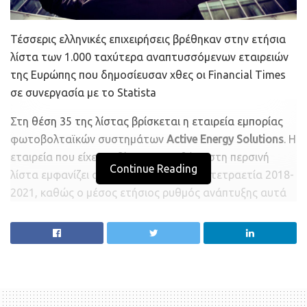
Τέσσερις ελληνικές επιχειρήσεις βρέθηκαν στην ετήσια
λίστα των 1.000 ταχύτερα αναπτυσσόμενων εταιρειών
της Ευρώπης που δημοσίευσαν χθες οι Financial Times
σε συνεργασία με το Statista
Στη θέση 35 της λίστας βρίσκεται η εταιρεία εμπορίας
φωτοβολταϊκών συστημάτων
Active Energy Solutions
. Η
εταιρεία που είχε κερδίσει και μια θέση στη περσινή
Continue Reading
λίστα εμφανίζει ανάπτυξη 2.781% στην τετραετία 2018-
2021, καθώς ο μέσος ετήσιος ρυθμός ανάπτυξης αυτά
χρόνια κινήθηκε στο 206%. Ο κύκλος εργασιών της
εταιρείας το 2021 διαμορφώθηκε στα 38,5 εκατ. ευρώ
από 1,33 εκατ. ευρώ που ήταν το 2018.
Στη θέση 243 βρίσκεται η
SpotΑwheel
, η οποία
συμμετέχει για τρίτη συνεχόμενη χρονιά στη λίστα. H