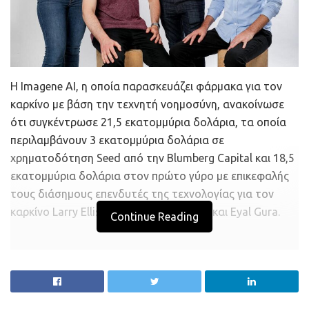
Η Imagene AI, η οποία παρασκευάζει φάρμακα για τον
καρκίνο με βάση την τεχνητή νοημοσύνη, ανακοίνωσε
ότι συγκέντρωσε 21,5 εκατομμύρια δολάρια, τα οποία
περιλαμβάνουν 3 εκατομμύρια δολάρια σε
χρηματοδότηση Seed από την Blumberg Capital και 18,5
εκατομμύρια δολάρια στον πρώτο γύρο με επικεφαλής
τους διάσημους επενδυτές της τεχνολογίας για τον
καρκίνο Larry Ellison , ο Δρ. David Agus, και Eyal Gura.
Continue Reading
Χρησιμοποιώντας μόνο μια ψηφιοποιημένη εικόνα
βιοψίας, η διαγνωστική τεχνολογία AI της Imagene
παρέχει μοριακή ανάλυση σε πραγματικό χρόνο,