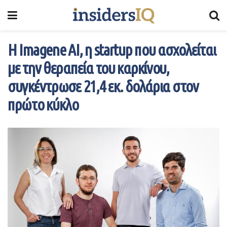
Η Imagene AI, η startup που ασχολείται
με την θεραπεία του καρκίνου,
συγκέντρωσε 21,4 εκ. δολάρια στον
πρώτο κύκλο