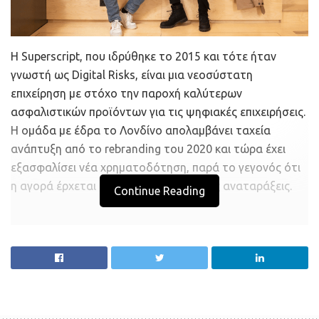
Η Superscript, που ιδρύθηκε το 2015 και τότε ήταν
γνωστή ως Digital Risks, είναι μια νεοσύστατη
επιχείρηση με στόχο την παροχή καλύτερων
ασφαλιστικών προϊόντων για τις ψηφιακές επιχειρήσεις.
Η ομάδα με έδρα το Λονδίνο απολαμβάνει ταχεία
ανάπτυξη από το rebranding του 2020 και τώρα έχει
εξασφαλίσει νέα χρηματοδότηση, παρά το γεγονός ότι
η αγορά έρχεται αντιμέτωπη με κάποιες αναταράξεις.
Continue Reading
Η χρηματοδότηση
51 εκατ. ευρώ αντλήθηκαν σε γύρο
χρηματοδότησης σειράς Β
Του γύρου ηγήθηκε ο υφιστάμενος επενδυτής BHL