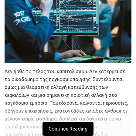
Δεν ήρθε το τέλος του καπιταλισμού. Δεν κατέρρευσε
το οικοδόμημα της παγκοσμιοποίησης. Συντελούνται
όμως μια θεαματική αλλαγή κατεύθυνσης των
κεφαλαίων και μια σημαντική ποιοτική αλλαγή στο
παγκόσμιο εμπόριο. Ταυτόχρονα, καίγονται περιουσίες,
σβήνουν επιχειρήσεις, εκατοντάδες χιλιάδες άνθρωποι
μένουν χωρίς εισόδημα, δουλειά και δυνατότητα να
αποπληρώσουν τα χρέη τους… Υπάρχουν
Continue Reading
κρυπτονομίσματα στα οποία έχουν επενδυθεί