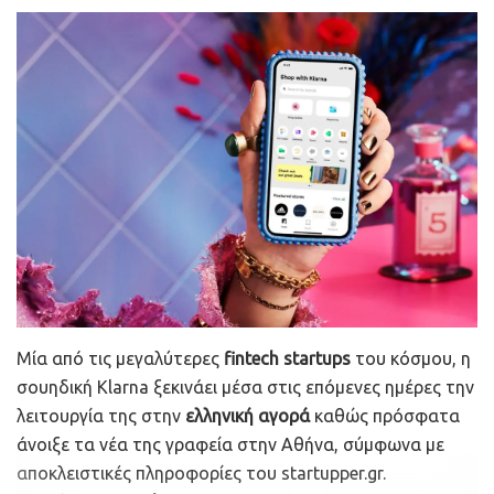
■ Η διεθνής γεωπολιτική κρίση (όχι μόνο στην Ευρώπη
με την Ουκρανία, αλλά και στην ταραγμένη Ασία)
περιορίζει ακόμη περισσότερο την οικονομική
δραστηριότητα και ανάπτυξη.
Με τα λόγια του κ. Αντριου Σιτς της Morgan Stanley,
είναι μόλις ο πέμπτος μήνας του 2022 και έχουμε ήδη δει
τη χειρότερη απόδοση της αγοράς ομολόγων από το
1980, τη μεγαλύτερη υπεραπόδοση των εμπορευμάτων
από τότε που άρχισε η καταγραφή τους το 1960 και
-ταυτόχρονα- μεγάλες κινήσεις εντός και μεταξύ των
μετοχικών δεικτών.
Μία από τις μεγαλύτερες
fintech startups
του κόσμου, η
Επιπλέον, βιώνουμε μια πρωτοφανή πολεμική σύγκρουση
σουηδική Klarna ξεκινάει μέσα στις επόμενες ημέρες την
στην Ευρώπη, μια κρίση COVID στην Κίνα και την πρώτη
λειτουργία της στην
ελληνική αγορά
καθώς πρόσφατα
-κατά μισή ποσοστιαία μονάδα- αύξηση επιτοκίων της
άνοιξε τα νέα της γραφεία στην Αθήνα, σύμφωνα με
αμερικανικής Κεντρικής Τράπεζας τα τελευταία 22
αποκλειστικές πληροφορίες του startupper.gr.
χρόνια. Και είναι μόνο Μάιος…