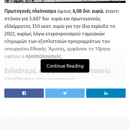
Πρωτογενές πλεόνασμα
ύψους
6,08 δισ. ευρώ
, έναντι
στόχου για 5,607 δισ. ευρώ και πρωτογενούς
ελλείμματος 350 εκατ. ευρώ για την ίδια περίοδο το
2022, κυρίως λόγω ετεροχρονισμού ταμειακών
πληρωμών των εξοπλιστικών προγραμμάτων του
υπουργείου Εθνικής ‘Αμυνας, εμφάνισε το 10μηνο
εφέτος ο
προϋπολογισμός
.
Continue Reading
Ειδικότερα, σύμφωνα με τα στοιχεία
εκτέλεσης του κρατικού
προϋπολογισμού, σε τροποποιημένη
ταμειακή βάση, για την περίοδο του
Ιανουαρίου- Οκτωβρίου 2023:
Το ύψος των καθαρών εσόδων του κρατικού
προϋπολογισμού ανήλθε σε 53,925 δισ. ευρώ,