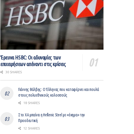
Έρευνα HSBC: Οι αδυναμίες των
επιχειρήσεων απέναντι στις κρίσεις
30 SHARES
Γιάννης Βάλβης: O Έλληνας που καταφέρνει και πουλά
στους πολυεθνικούς κολοσσούς
18 SHARES
Στο ΧΑ μπαίνει η Hellenic Steel με «όχημα» την
Προοδευτική
12 SHARES