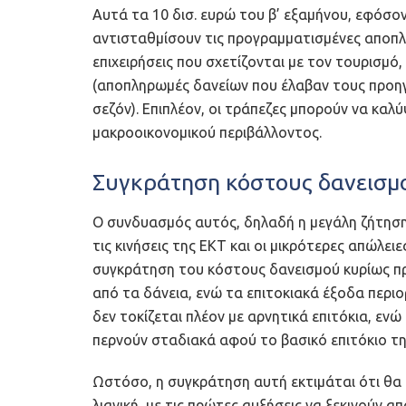
Αυτά τα 10 δισ. ευρώ του β’ εξαμήνου, εφόσον
αντισταθμίσουν τις προγραμματισμένες αποπλ
επιχειρήσεις που σχετίζονται με τον τουρισμό
(αποπληρωμές δανείων που έλαβαν τους προηγο
σεζόν). Επιπλέον, οι τράπεζες μπορούν να κα
μακροοικονομικού περιβάλλοντος.
Συγκράτηση κόστους δανεισμο
Ο συνδυασμός αυτός, δηλαδή η μεγάλη ζήτηση
τις κινήσεις της ΕΚΤ και οι μικρότερες απώλειε
συγκράτηση του κόστους δανεισμού κυρίως προ
από τα δάνεια, ενώ τα επιτοκιακά έξοδα περιο
δεν τοκίζεται πλέον με αρνητικά επιτόκια, εν
περνούν σταδιακά αφού το βασικό επιτόκιο τη
Ωστόσο, η συγκράτηση αυτή εκτιμάται ότι θα α
λιανική, με τις πρώτες αυξήσεις να ξεκινούν απ