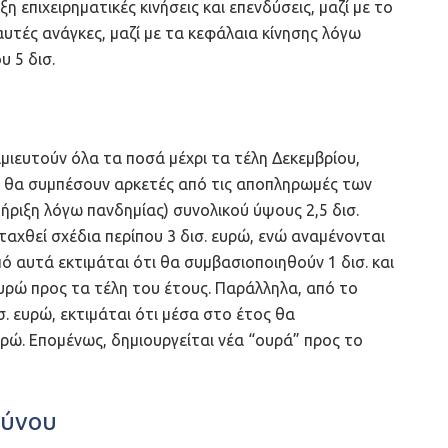
 επιχειρηματικές κινήσεις και επενδύσεις, μαζί με το
υτές ανάγκες, μαζί με τα κεφάλαια κίνησης λόγω
 5 δισ.
ιευτούν όλα τα ποσά μέχρι τα τέλη Δεκεμβρίου,
αν θα συμπέσουν αρκετές από τις αποπληρωμές των
ιξη λόγω πανδημίας) συνολικού ύψους 2,5 δισ.
αχθεί σχέδια περίπου 3 δισ. ευρώ, ενώ αναμένονται
πό αυτά εκτιμάται ότι θα συμβασιοποιηθούν 1 δισ. και
ευρώ προς τα τέλη του έτους. Παράλληλα, από το
 ευρώ, εκτιμάται ότι μέσα στο έτος θα
υρώ. Επομένως, δημιουργείται νέα “ουρά” προς το
δύνου