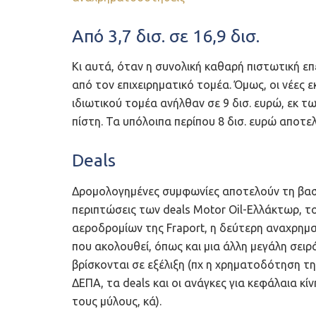
Από 3,7 δισ. σε 16,9 δισ.
Κι αυτά, όταν η συνολική καθαρή πιστωτική επ
από τον επιχειρηματικό τομέα. Όμως, οι νέες
ιδιωτικού τομέα ανήλθαν σε 9 δισ. ευρώ, εκ τ
πίστη. Τα υπόλοιπα περίπου 8 δισ. ευρώ αποτ
Deals
Δρομολογημένες συμφωνίες αποτελούν τη βασική
περιπτώσεις των deals Motor Oil-Ελλάκτωρ, 
αεροδρομίων της Fraport, η δεύτερη αναχρημ
που ακολουθεί, όπως και μια άλλη μεγάλη σει
βρίσκονται σε εξέλιξη (πχ η χρηματοδότηση τ
ΔΕΠΑ, τα deals και οι ανάγκες για κεφάλαια κ
τους μύλους, κά).