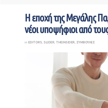
Η εποχή της Μεγάλης Παρ
νέοι υποψήφιοι από του
in
EDITORS
,
SLIDER
,
THEINSIDER
,
ΣΥΜΒΟΥΛΕΣ