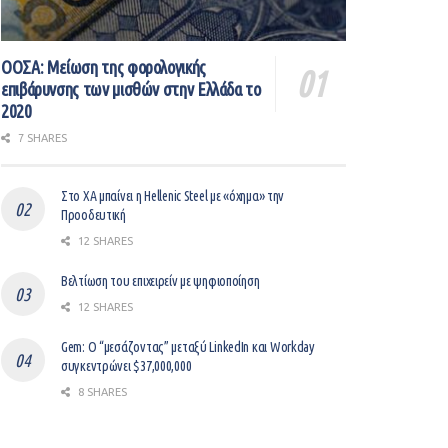
ΟΟΣΑ: Μείωση της φορολογικής
επιβάρυνσης των μισθών στην Ελλάδα το
2020
7 SHARES
Στο ΧΑ μπαίνει η Hellenic Steel με «όχημα» την
Προοδευτική
12 SHARES
Βελτίωση του επιχειρείν με ψηφιοποίηση
12 SHARES
Gem: Ο “μεσάζοντας” μεταξύ LinkedIn και Workday
συγκεντρώνει $37,000,000
8 SHARES
Έρευνα HSBC: Οι αδυναμίες των επιχειρήσεων απέναντι