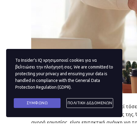
Το Insider's IQ χρησιμοποιεί cookies για να
βελτιώσει την πλοήγησή σας. We are committed to
protecting your privacy and ensuring your data is
handled in compliance with the
General Data
Protection Regulation (GDPR)
.
ΣΥΜΦΩΝΩ
ΠΟΛΙΤΙΚΗ ΔΕΔΟΜΕΝΩΝ
Ακόμη και πριν η αγορά εργασίας υποστεί τό
την γνωστή ως Gen-Z είχε τις προκλήσεις της.
αγορά εργασίας, είναι επιτακτική ανάγκη για
να καταλάβουν πώς να προσελκύσουν και να 