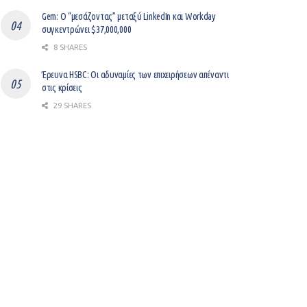
Gem: Ο “μεσάζοντας” μεταξύ LinkedIn και Workday
συγκεντρώνει $37,000,000
8 SHARES
Έρευνα HSBC: Οι αδυναμίες των επιχειρήσεων απέναντι
στις κρίσεις
29 SHARES