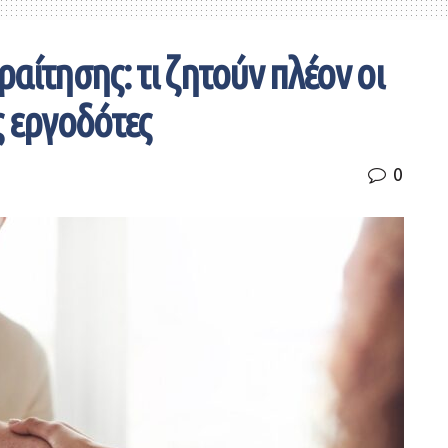
αίτησης: τι ζητούν πλέον οι
ς εργοδότες
0