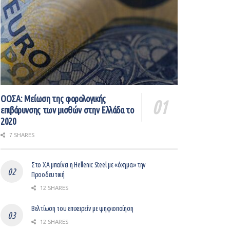
ΟΟΣΑ: Μείωση της φορολογικής
επιβάρυνσης των μισθών στην Ελλάδα το
2020
7 SHARES
Στο ΧΑ μπαίνει η Hellenic Steel με «όχημα» την
Προοδευτική
12 SHARES
Βελτίωση του επιχειρείν με ψηφιοποίηση
12 SHARES