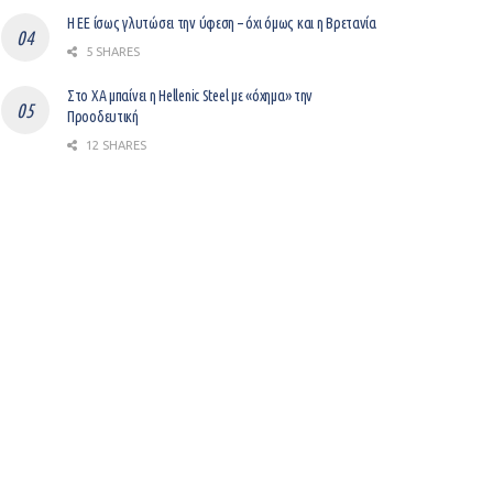
Η ΕΕ ίσως γλυτώσει την ύφεση – όχι όμως και η Βρετανία
5 SHARES
Στο ΧΑ μπαίνει η Hellenic Steel με «όχημα» την
Προοδευτική
12 SHARES