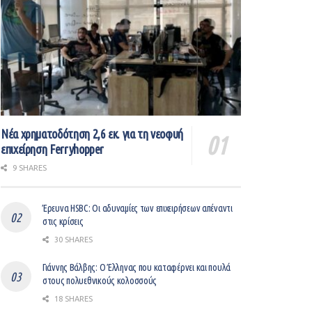
Νέα χρηματοδότηση 2,6 εκ. για τη νεοφυή
επιχείρηση Ferryhopper
9 SHARES
Έρευνα HSBC: Οι αδυναμίες των επιχειρήσεων απέναντι
στις κρίσεις
30 SHARES
Γιάννης Βάλβης: O Έλληνας που καταφέρνει και πουλά
στους πολυεθνικούς κολοσσούς
18 SHARES