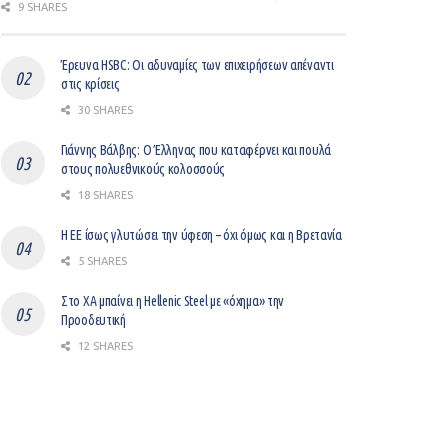
9 SHARES
Έρευνα HSBC: Οι αδυναμίες των επιχειρήσεων απέναντι
στις κρίσεις
30 SHARES
Γιάννης Βάλβης: O Έλληνας που καταφέρνει και πουλά
στους πολυεθνικούς κολοσσούς
18 SHARES
Η ΕΕ ίσως γλυτώσει την ύφεση – όχι όμως και η Βρετανία
5 SHARES
Στο ΧΑ μπαίνει η Hellenic Steel με «όχημα» την
Προοδευτική
12 SHARES