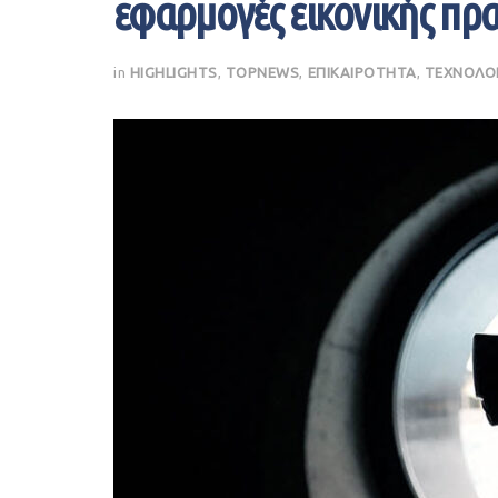
εφαρμογές εικονικής πρ
in
HIGHLIGHTS
,
TOPNEWS
,
ΕΠΙΚΑΙΡΟΤΗΤΑ
,
ΤΕΧΝΟΛΟ