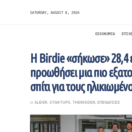
SATURDAY, AUGUST 8, 2026
ΟΙΚΟΝΟΜΙΑ
ΕΠΙΧ
Η Birdie «σήκωσε» 28,4 
προωθήσει μια πιο εξατ
σπίτι για τους ηλικιωμέν
in
SLIDER
,
STARTUPS
,
THEINSIDER
,
ΕΠΕΝΔΥΣΕΙΣ