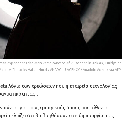
a man experiences the Metaverse concept of VR science in Ankara, Turkiye on
u Agency (Photo by Hakan Nural / ANADOLU AGENCY / Anadolu Agency via AFP)
eta
λόγω των χρεώσεων που η εταιρεία τεχνολογίας
 πραγματικότητας…
νιούνται για τους εμπορικούς όρους που τίθενται
ρεία ελπίζει ότι θα βοηθήσουν στη δημιουργία μιας