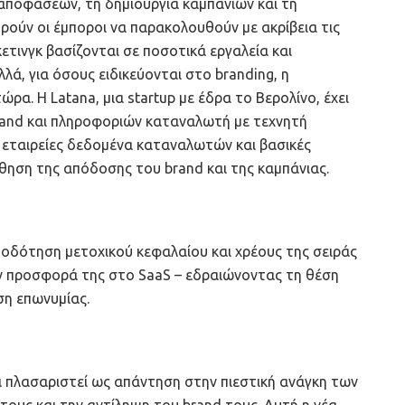
 αποφάσεων, τη δημιουργία καμπανιών και τη
ρούν οι έμποροι να παρακολουθούν με ακρίβεια τις
τινγκ βασίζονται σε ποσοτικά εργαλεία και
ά, για όσους ειδικεύονται στο branding, η
ώρα. Η Latana, μια startup με έδρα το Βερολίνο, έχει
and και πληροφοριών καταναλωτή με τεχνητή
ς εταιρείες δεδομένα καταναλωτών και βασικές
θηση της απόδοσης τoυ brand και της καμπάνιας.
οδότηση μετοχικού κεφαλαίου και χρέους της σειράς
ην προσφορά της στο SaaS – εδραιώνοντας τη θέση
ση επωνυμίας.
ει πλασαριστεί ως απάντηση στην πιεστική ανάγκη των
τους και την αντίληψη του brand τους. Αυτή η νέα