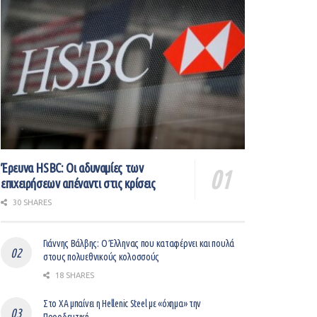
Έρευνα HSBC: Οι αδυναμίες των
επιχειρήσεων απέναντι στις κρίσεις
30 SHARES
Γιάννης Βάλβης: O Έλληνας που καταφέρνει και πουλά
στους πολυεθνικούς κολοσσούς
18 SHARES
Στο ΧΑ μπαίνει η Hellenic Steel με «όχημα» την