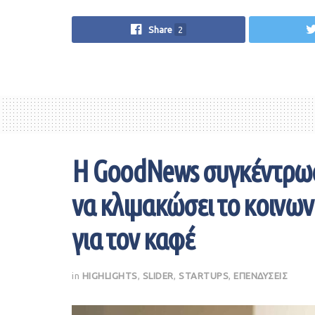
Share
2
Η GoodNews συγκέντρωσ
να κλιμακώσει το κοινωνι
για τον καφέ
in
HIGHLIGHTS
,
SLIDER
,
STARTUPS
,
ΕΠΕΝΔΥΣΕΙΣ