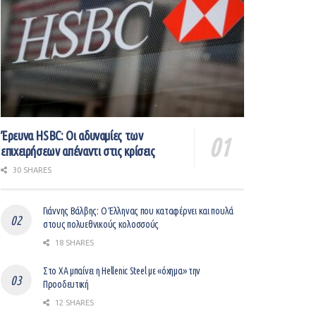
Έρευνα HSBC: Οι αδυναμίες των
επιχειρήσεων απέναντι στις κρίσεις
30 SHARES
Γιάννης Βάλβης: O Έλληνας που καταφέρνει και πουλά
στους πολυεθνικούς κολοσσούς
18 SHARES
Στο ΧΑ μπαίνει η Hellenic Steel με «όχημα» την
Προοδευτική
12 SHARES