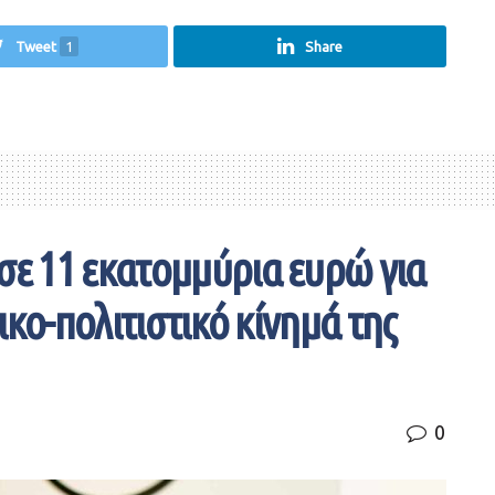
Tweet
1
Share
ε 11 εκατομμύρια ευρώ για
κο-πολιτιστικό κίνημά της
0